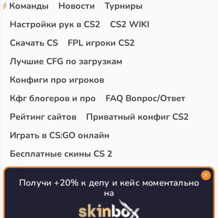
Команды
Новости
Турниры
Настройки рук в CS2
CS2 WIKI
Скачать CS
FPL игроки CS2
Лучшие CFG по загрузкам
Конфиги про игроков
Кфг блогеров и про
FAQ Вопрос/Ответ
Рейтинг сайтов
Приватный конфиг CS2
Играть в CS:GO онлайн
Бесплатные скины CS 2
Топ сайтов с халявой КС 2
О проекте
Получи +20% к депу и кейс моментально
на