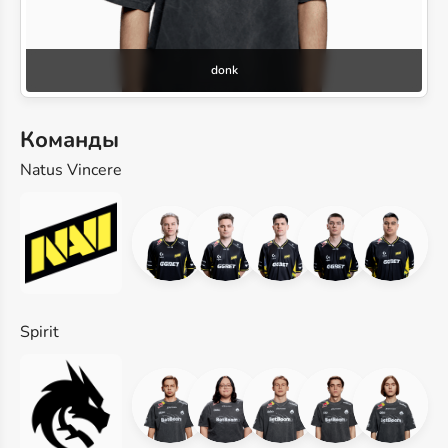
donk
Команды
Natus Vincere
Spirit