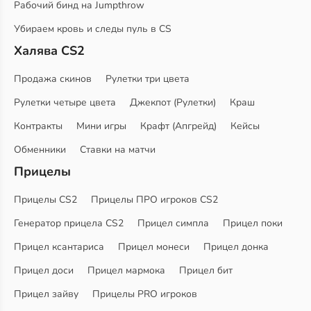
Рабочий бинд на Jumpthrow
Убираем кровь и следы пуль в CS
Халява CS2
Продажа скинов
Рулетки три цвета
Рулетки четыре цвета
Джекпот (Рулетки)
Краш
Контракты
Мини игры
Крафт (Апгрейд)
Кейсы
Обменники
Ставки на матчи
Прицелы
Прицелы CS2
Прицелы ПРО игроков CS2
Генератор прицела CS2
Прицел симпла
Прицел поки
Прицел ксантариса
Прицел монеси
Прицел донка
Прицел доси
Прицел мармока
Прицел бит
Прицел зайву
Прицелы PRO игроков