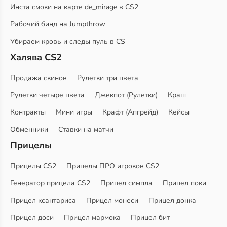
Инста смоки на карте de_mirage в CS2
Рабочий бинд на Jumpthrow
Убираем кровь и следы пуль в CS
Халява CS2
Продажа скинов
Рулетки три цвета
Рулетки четыре цвета
Джекпот (Рулетки)
Краш
Контракты
Мини игры
Крафт (Апгрейд)
Кейсы
Обменники
Ставки на матчи
Прицелы
Прицелы CS2
Прицелы ПРО игроков CS2
Генератор прицела CS2
Прицел симпла
Прицел поки
Прицел ксантариса
Прицел монеси
Прицел донка
Прицел доси
Прицел мармока
Прицел бит