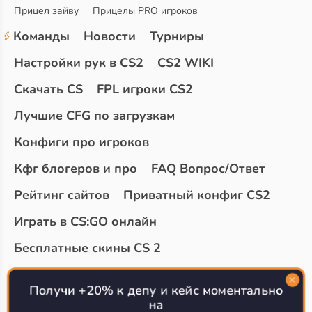
Прицел зайву
Прицелы PRO игроков
Команды
Новости
Турниры
Настройки рук в CS2
CS2 WIKI
Скачать CS
FPL игроки CS2
Лучшие CFG по загрузкам
Конфиги про игроков
Кфг блогеров и про
FAQ Вопрос/Ответ
Рейтинг сайтов
Приватный конфиг CS2
Играть в CS:GO онлайн
Бесплатные скины CS 2
Топ сайтов с халявой КС 2
О проекте
Получи +20% к депу и кейс моментально
на