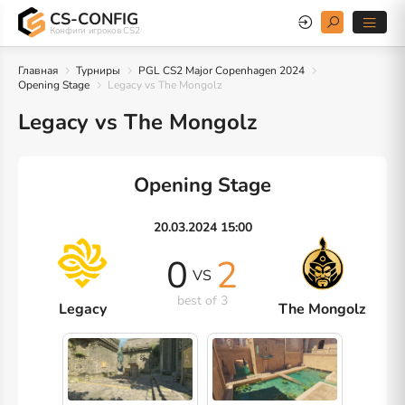
CS-CONFIG
Конфиги игроков CS2
Главная
Турниры
PGL CS2 Major Copenhagen 2024
Opening Stage
Legacy vs The Mongolz
Legacy vs The Mongolz
Opening Stage
20.03.2024 15:00
0
2
VS
best of 3
Legacy
The Mongolz