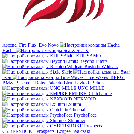
Ascend
Fire Flux
Evo Novo
Hacha
ScarX
KUUSAMO
Beyond Limits
Bushido Wildcats
Skele
5star
Time Waves
BERG
BMZ
Basement Bobs
Fake do Biru
Lavked
Bebop
UNO MILLE
EMPIRE
Clutchain fe
NEXVOID
Exilium
Clutchain
PsychoFace
Shimmer
CYBERSHOKE Prospects
Eclipse
Walczaki