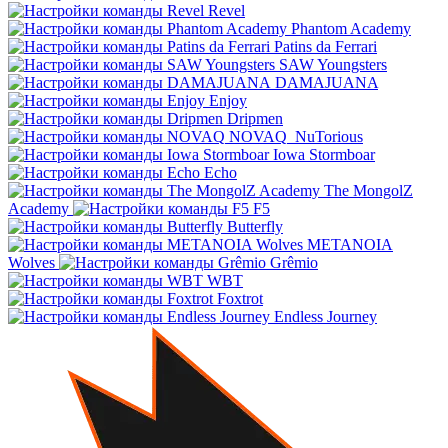
Revel
Phantom Academy
Patins da Ferrari
SAW Youngsters
DAMAJUANA
Enjoy
Dripmen
NOVAQ
NuTorious
Iowa Stormboar
Echo
The MongolZ
Academy
F5
Butterfly
METANOIA
Wolves
Grêmio
WBT
Foxtrot
Endless Journey