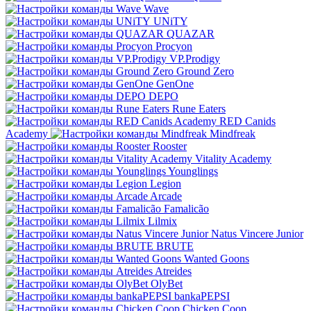
Wave
UNiTY
QUAZAR
Procyon
VP.Prodigy
Ground Zero
GenOne
DEPO
Rune Eaters
RED Canids
Academy
Mindfreak
Rooster
Vitality Academy
Younglings
Legion
Arcade
Famalicão
Lilmix
Natus Vincere Junior
BRUTE
Wanted Goons
Atreides
OlyBet
bankaPEPSI
Chicken Coop