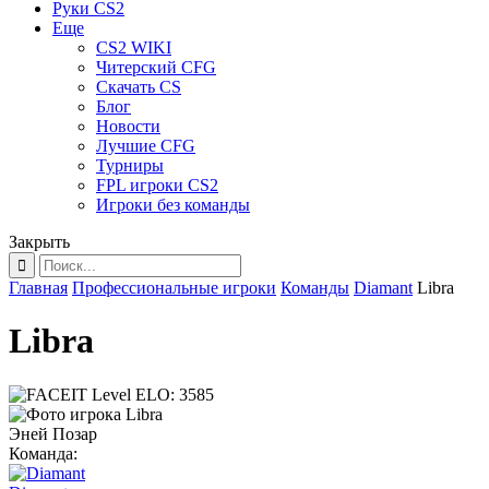
Руки CS2
Еще
CS2 WIKI
Читерский CFG
Скачать CS
Блог
Новости
Лучшие CFG
Турниры
FPL игроки CS2
Игроки без команды
Закрыть
Главная
Профессиональные игроки
Команды
Diamant
Libra
Libra
ELO:
3585
Эней Позар
Команда: