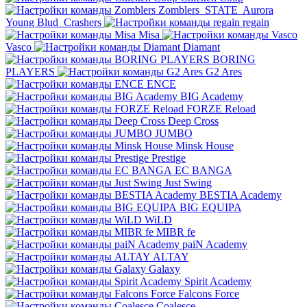
Zomblers
STATE
Aurora
Young Blud
Crashers
regain
Misa
Vasco
Diamant
BORING
PLAYERS
G2 Ares
ENCE
BIG Academy
FORZE Reload
Deep Cross
JUMBO
Minsk House
Prestige
EC BANGA
Just Swing
BESTIA Academy
BIG EQUIPA
WiLD
MIBR fe
paiN Academy
ALTAY
Galaxy
Spirit Academy
Falcons Force
Coalesce