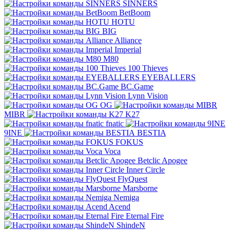
SINNERS
BetBoom
HOTU
BIG
Alliance
Imperial
M80
100 Thieves
EYEBALLERS
BC.Game
Lynn Vision
OG
MIBR
K27
fnatic
9INE
BESTIA
FOKUS
Voca
Betclic Apogee
Inner Circle
FlyQuest
Marsborne
Nemiga
Acend
Eternal Fire
ShindeN