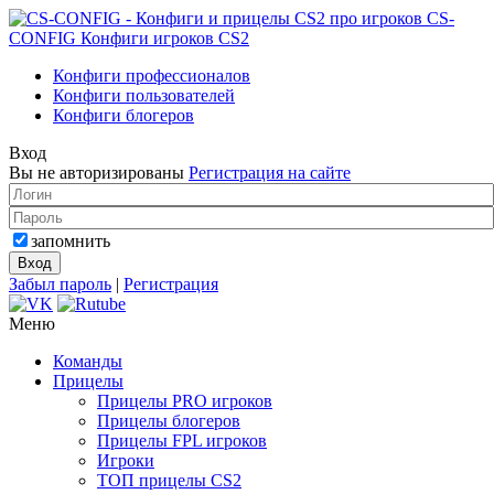
CS-
CONFIG
Конфиги игроков CS2
Конфиги профессионалов
Конфиги пользователей
Конфиги блогеров
Вход
Вы не авторизированы
Регистрация на сайте
запомнить
Забыл пароль
|
Регистрация
Меню
Команды
Прицелы
Прицелы PRO игроков
Прицелы блогеров
Прицелы FPL игроков
Игроки
ТОП прицелы CS2