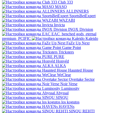
Club 333
MASQ
ALLINNERS
SportsBetExpert
WAZABI
Invicta
INOX Division
EAC
benched gods
eternal
premium
PCIFIC
Kaleido
FaZe Up Next
Game Point
Tricksters
PURE
Honvéd
ALKA
Haunted House
WeClear
Overtake Sector
Noir Verse
Luminosity
Abyssal
SINQU
los kogutos
HAVENs
SINQU REHTI