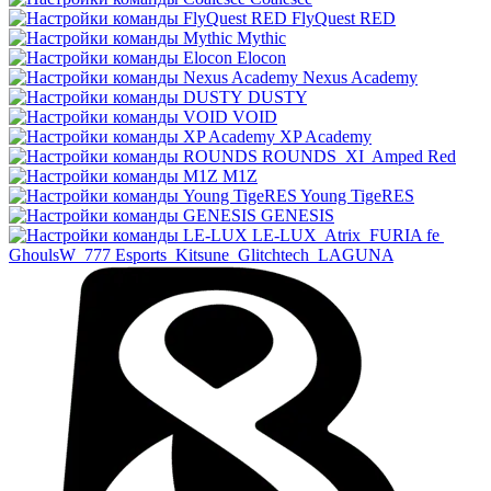
FlyQuest RED
Mythic
Elocon
Nexus Academy
DUSTY
VOID
XP Academy
ROUNDS
XI
Amped Red
M1Z
Young TigeRES
GENESIS
LE-LUX
Atrix
FURIA fe
GhoulsW
777 Esports
Kitsune
Glitchtech
LAGUNA