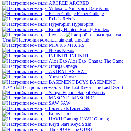
ARCRED
Virtus.pro
Rare Atom
Fisher College
Rebels
HyperSpirit
Bounty Hunters
Leo
Ursa
aimclub
M1X KS
Nexus
INFINITE
Alter Ego
Change The Game
Omega
ASTRAL
Yawara
BASEMENT
BOYS
The Last Resort
Sangal Esports
MASONIC
SAW
Lazer Cats
Isurus
HAVU Gaming
Keyd Stars
The QUBE