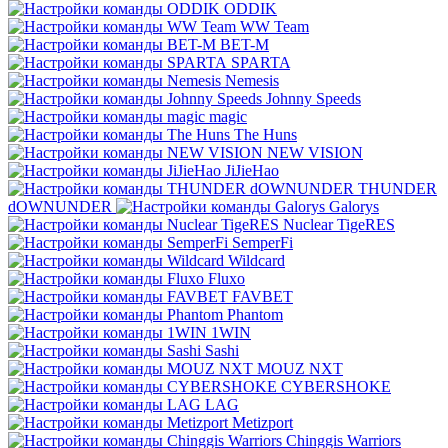
ODDIK
WW Team
BET-M
SPARTA
Nemesis
Johnny Speeds
magic
The Huns
NEW VISION
JiJieHao
THUNDER
dOWNUNDER
Galorys
Nuclear TigeRES
SemperFi
Wildcard
Fluxo
FAVBET
Phantom
1WIN
Sashi
MOUZ NXT
CYBERSHOKE
LAG
Metizport
Chinggis Warriors