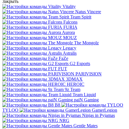
Закрыть
Vitality
Natus Vincere
Team Spirit
Falcons
FURIA
Aurora
MOUZ
The Mongolz
Legacy
Astralis
FaZe
G2 Esports
FUT
PARIVISION
3DMAX
HEROIC
9z Team
Team Liquid
paiN Gaming
B8
TYLOO
GamerLegion
Ninjas in Pyjamas
NRG
Gentle Mates