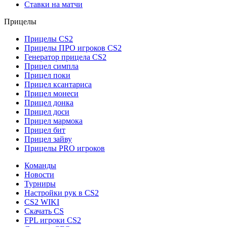
Ставки на матчи
Прицелы
Прицелы CS2
Прицелы ПРО игроков CS2
Генератор прицела CS2
Прицел симпла
Прицел поки
Прицел ксантариса
Прицел монеси
Прицел донка
Прицел доси
Прицел мармока
Прицел бит
Прицел зайву
Прицелы PRO игроков
Команды
Новости
Турниры
Настройки рук в CS2
CS2 WIKI
Скачать CS
FPL игроки CS2