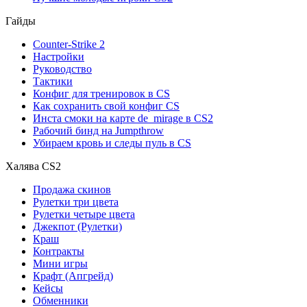
Гайды
Counter-Strike 2
Настройки
Руководство
Тактики
Конфиг для тренировок в CS
Как сохранить свой конфиг CS
Инста смоки на карте de_mirage в CS2
Рабочий бинд на Jumpthrow
Убираем кровь и следы пуль в CS
Халява CS2
Продажа скинов
Рулетки три цвета
Рулетки четыре цвета
Джекпот (Рулетки)
Краш
Контракты
Мини игры
Крафт (Апгрейд)
Кейсы
Обменники