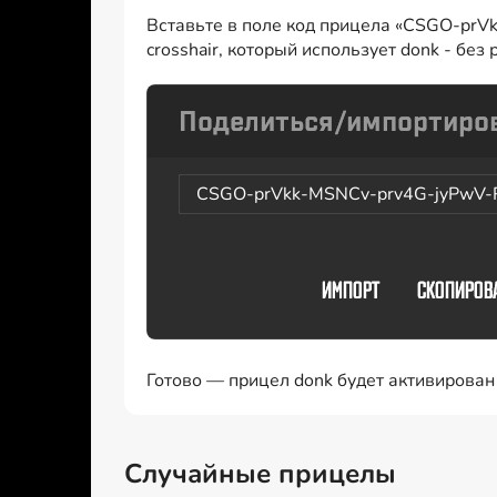
Вставьте в поле код прицела «CSGO-pr
crosshair, который использует donk - без
CSGO-prVkk-MSNCv-prv4G-jyPwV
Готово — прицел donk будет активирован
Случайные прицелы