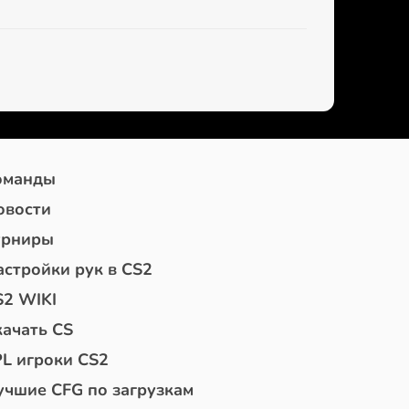
оманды
овости
урниры
астройки рук в CS2
S2 WIKI
качать CS
PL игроки CS2
учшие CFG по загрузкам