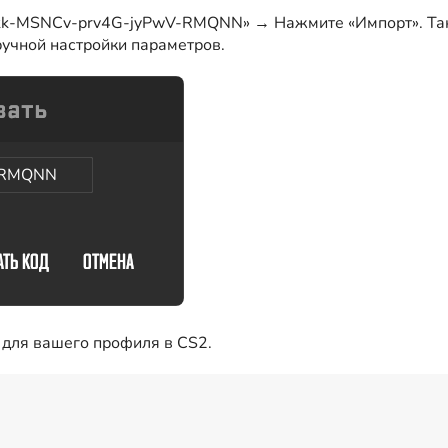
Vkk-MSNCv-prv4G-jyPwV-RMQNN» → Нажмите «Импорт». Так
 ручной настройки параметров.
-RMQNN
 для вашего профиля в CS2.