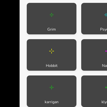
Grim
Psy
Hobbit
Na
karrigan
kly