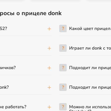
просы о прицеле donk
S2?
?
Какой цвет прицел
?
Играет ли donk с т
вичков?
?
Подходит ли приц
onk?
?
Подходит ли прице
не работать?
?
Можно ли использо