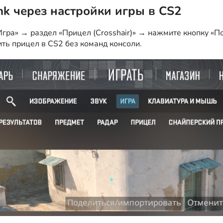
nk через настройки игры в CS2
гра» → раздел «Прицел (Crosshair)» → нажмите кнопку «По
ить прицел в CS2 без команд консоли.