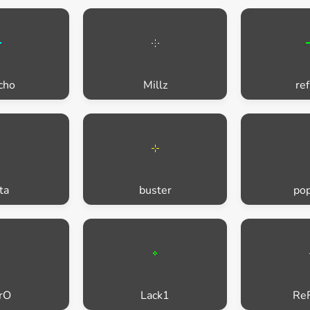
cho
Millz
re
ta
buster
pop
rO
Lack1
Re