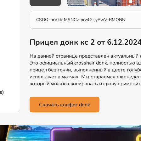
CSGO-prVkk-MSNCv-prv4G-jyPwV-RMQNN
Прицел донк кс 2 от 6.12.202
На данной странице представлен актуальный к
Это официальный crosshair donk, полностью а
прицел без точки, выполненный в цвете голуб
использует в матчах. Мы стараемся еженеде
который можно скопировать и сразу применить
s)
Скачать конфиг donk