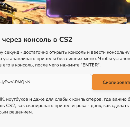
 через консоль в CS2
у секунд - достаточно открыть консоль и ввести консольн
ро устанавливать прицелы без лишних меню. Чтобы установ
е его в консоль, после чего нажмите "
ENTER
".
4G-jyPwV-RMQNN
Скопировать
 ПК, ноутбуков и даже для слабых компьютеров, где важно 
ль CS2, как скопировать прицел игрока - донк, как сделат
трым решением.