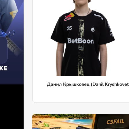
Данил Крышковец (Danil Kryshkovet