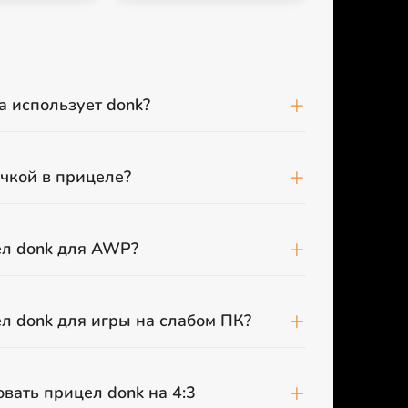
а использует donk?
очкой в прицеле?
ел donk для AWP?
л donk для игры на слабом ПК?
вать прицел donk на 4:3