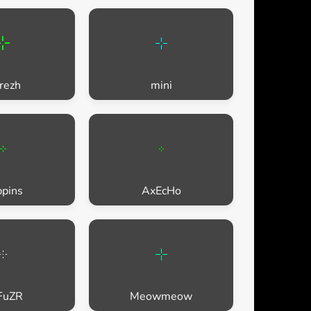
frezh
mini
pins
AxEcHo
FuZR
Meowmeow