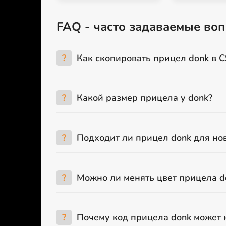
FAQ - часто задаваемые во
?
Как скопировать прицел donk в C
?
Какой размер прицела у donk?
?
Подходит ли прицел donk для но
?
Можно ли менять цвет прицела d
?
Почему код прицела donk может 