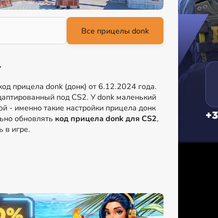
4
од прицела donk (донк) от 6.12.2024 года.
даптированный под CS2. У donk маленький
ой - именно такие настройки прицела донк
льно обновлять
код прицела donk для CS2
,
 в игре.