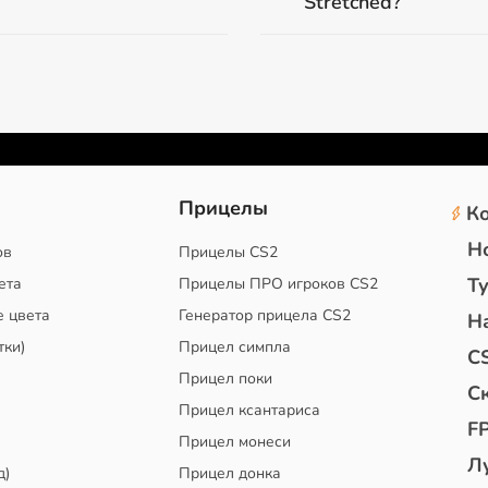
Stretched?
2
Прицелы
К
Н
ов
Прицелы CS2
Т
ета
Прицелы ПРО игроков CS2
е цвета
Генератор прицела CS2
Н
тки)
Прицел симпла
C
Прицел поки
С
Прицел ксантариса
F
Прицел монеси
Л
д)
Прицел донка