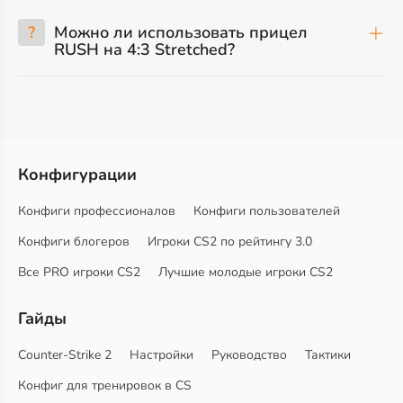
?
Можно ли использовать прицел
RUSH на 4:3 Stretched?
Конфигурации
Конфиги профессионалов
Конфиги пользователей
Конфиги блогеров
Игроки CS2 по рейтингу 3.0
Все PRO игроки CS2
Лучшие молодые игроки CS2
Гайды
Counter-Strike 2
Настройки
Руководство
Тактики
Конфиг для тренировок в CS