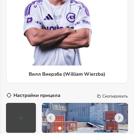
Вилл Виерзба (William Wierzba)
Настройки прицела
Скопировать