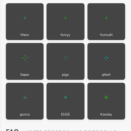
Marix
forsyy
YumsaN
Sapec
pigo
qikert
gonza
EliGE
Kaoday