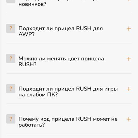
новичков?
?
Подходит ли прицел RUSH для
AWP?
?
Можно ли менять цвет прицела
RUSH?
?
Подходит ли прицел RUSH для игры
на слабом ПК?
?
Почему код прицела RUSH может не
работать?