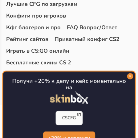
Лучшие CFG по загрузкам
Конфиги про игроков
Кфг блогеров и про
FAQ Вопрос/Ответ
Рейтинг сайтов
Приватный конфиг CS2
Играть в CS:GO онлайн
Бесплатные скины CS 2
Топ сайтов с халявой КС 2
О проекте
Получи +20% к депу и кейс моментально
на
CS-CONFIG
CSCFG
Конфиги игроков CS2
CS-CONFIG.com © 2020-2026 г.
Политика конфиденциальности
+20% к депозиту