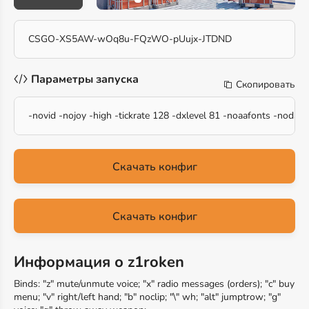
CSGO-XS5AW-wOq8u-FQzWO-pUujx-JTDND
Параметры запуска
Скопировать
-novid -nojoy -high -tickrate 128 -dxlevel 81 -noaafonts -nod3
Скачать конфиг
Скачать конфиг
Информация о z1roken
Binds: "z" mute/unmute voice; "x" radio messages (orders); "c" buy
menu; "v" right/left hand; "b" noclip; "\" wh; "alt" jumptrow; "g"