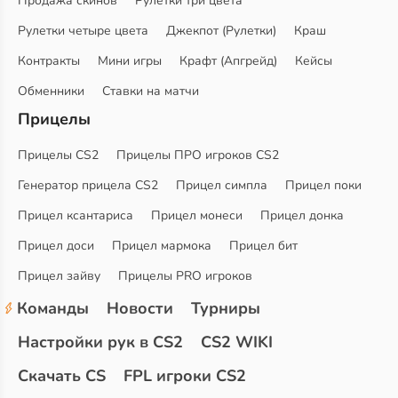
Продажа скинов
Рулетки три цвета
Рулетки четыре цвета
Джекпот (Рулетки)
Краш
Контракты
Мини игры
Крафт (Апгрейд)
Кейсы
Обменники
Ставки на матчи
Прицелы
Прицелы CS2
Прицелы ПРО игроков CS2
Генератор прицела CS2
Прицел симпла
Прицел поки
Прицел ксантариса
Прицел монеси
Прицел донка
Прицел доси
Прицел мармока
Прицел бит
Прицел зайву
Прицелы PRO игроков
Команды
Новости
Турниры
Настройки рук в CS2
CS2 WIKI
Скачать CS
FPL игроки CS2