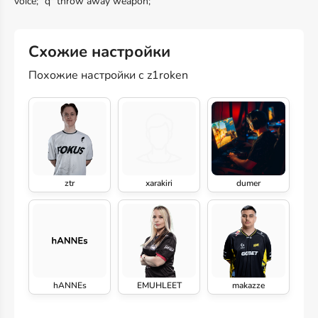
voice; "q" throw away weapon;
Схожие настройки
Похожие настройки с z1roken
ztr
xarakiri
dumer
hANNEs
EMUHLEET
makazze