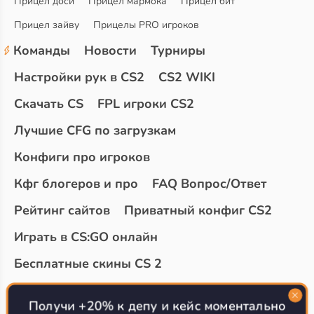
Прицел доси
Прицел мармока
Прицел бит
Прицел зайву
Прицелы PRO игроков
Команды
Новости
Турниры
Настройки рук в CS2
CS2 WIKI
Скачать CS
FPL игроки CS2
Лучшие CFG по загрузкам
Конфиги про игроков
Кфг блогеров и про
FAQ Вопрос/Ответ
Рейтинг сайтов
Приватный конфиг CS2
Играть в CS:GO онлайн
Бесплатные скины CS 2
Топ сайтов с халявой КС 2
О проекте
Получи +20% к депу и кейс моментально