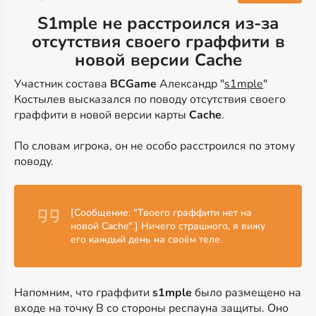
S1mple не расстроился из-за
отсутствия своего граффити в
новой версии Cache
Участник состава
BCGame
Александр "
s1mple
"
Костылев высказался по поводу отсутствия своего
граффити в новой версии карты
Cache
.
По словам игрока, он не особо расстроился по этому
поводу.
[Сообщение: "Твоего граффити нет на
новой Cache".] Ничего страшного, я вижу
его каждый день на своём теле.
Напомним, что граффити
s1mple
было размещено на
входе на точку B со стороны респауна защиты. Оно