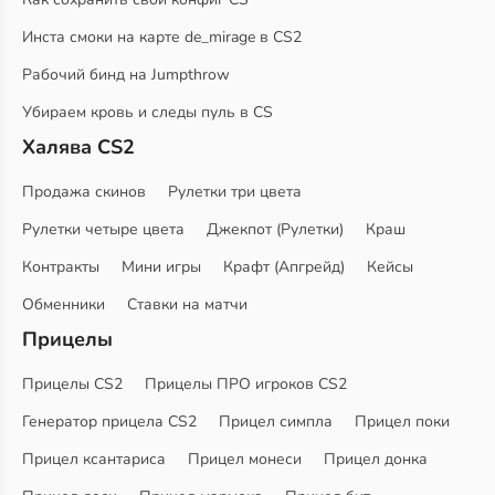
Инста смоки на карте de_mirage в CS2
Рабочий бинд на Jumpthrow
Убираем кровь и следы пуль в CS
Халява CS2
Продажа скинов
Рулетки три цвета
Рулетки четыре цвета
Джекпот (Рулетки)
Краш
Контракты
Мини игры
Крафт (Апгрейд)
Кейсы
Обменники
Ставки на матчи
Прицелы
Прицелы CS2
Прицелы ПРО игроков CS2
Генератор прицела CS2
Прицел симпла
Прицел поки
Прицел ксантариса
Прицел монеси
Прицел донка