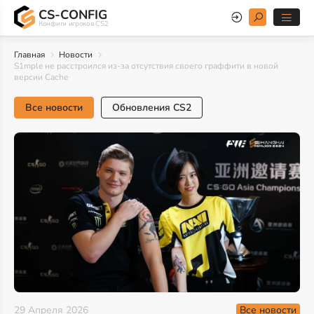
CS-CONFIG
Конфиги игроков CS2
Главная
Новости
S1mple не расстроился из-за отсутствия своего граффити в новой
версии Cache
Все новости
Обновления CS2
Все новости
29 Апреля 2026