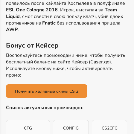
появилось после хайлайта Костылева в полуфинале
ESL One Cologne 2016
. Игрок, выступая за
Team
Liquid
, смог свести в свою пользу клатч, убив двоих
противников из
Fnatic
без использования прицела
AWP
.
Бонус от Кейсер
Воспользуйтесь промокодами ниже, чтобы получить
бесплатный баланс на сайте Кейсер (Caser.gg).
Используйте кнопку ниже, чтобы активировать
промо:
Получить халявные скины CS 2
Список актуальных промокодов
:
CFG
CONFIG
CS2CFG