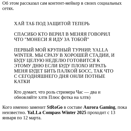
Об этом рассказал сам контент-мейкер в своих социальных
сетях.
ХАЙ ТАБ ПОД ЗАЩИТОЙ ТЕПЕРЬ
СПАСИБО КТО ВЕРИЛ В МЕНЯЯ ГОВОРИЛ
ЧТО "МОНЕСИ Я ИДУ ЗА ТОБОЙ"
ПЕРВЫЙ МОЙ КРУПНЫЙ ТУРНИР, YALLA
WINTER. МЫ СРАЗУ В ХОРОШЕЙ СТАДИИ, И
БУДУ ЦЕЛУЮ НЕДЕЛЮ ГОТОВИТСЯ К
ЭТОМУ ДНЮ ЕСЛИ БУДУ ПЛОХО ИГРАТЬ
МЕНЯ БУДЕТ БИТЬ ПАЛКОЙ БОСС, ТАК ЧТО
С СЕГОДНЯШНЕГО ДНЯ ОНЛИ ПОТНЫЕ
КАТКИ
Кто думает, что роль стримера Час — два и
обновляйте хлтв Плюс фотка на хлтв)
Кого именно заменит
StRoGo
в составе
Aurora Gaming
, пока
неизвестно.
YaLLa Compass Winter 2025
проходит с 13
января по 12 марта.