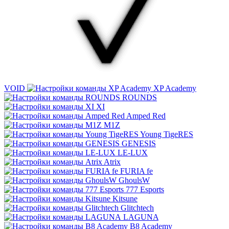
VOID
XP Academy
ROUNDS
XI
Amped Red
M1Z
Young TigeRES
GENESIS
LE-LUX
Atrix
FURIA fe
GhoulsW
777 Esports
Kitsune
Glitchtech
LAGUNA
B8 Academy