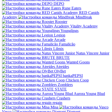
DEPO
Rune Eaters
RED Canids
Academy
Mindfreak
Rooster
Vitality Academy
Younglings
Legion
Arcade
Famalicão
Lilmix
Natus Vincere Junior
BRUTE
Wanted Goons
Atreides
OlyBet
bankaPEPSI
Chicken Coop
Zomblers
STATE
Aurora Young Blud
Crashers
regain
Misa
Vasco
Diamant