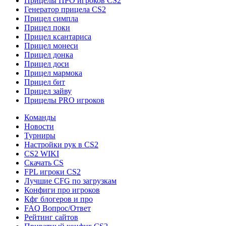
Прицелы ПРО игроков CS2
Генератор прицела CS2
Прицел симпла
Прицел поки
Прицел ксантариса
Прицел монеси
Прицел донка
Прицел доси
Прицел мармока
Прицел бит
Прицел зайву
Прицелы PRO игроков
Команды
Новости
Турниры
Настройки рук в CS2
CS2 WIKI
Скачать CS
FPL игроки CS2
Лучшие CFG по загрузкам
Конфиги про игроков
Кфг блогеров и про
FAQ Вопрос/Ответ
Рейтинг сайтов