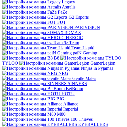
Legacy
Astralis
FaZe
G2 Esports
FUT
PARIVISION
3DMAX
HEROIC
9z Team
Team Liquid
paiN Gaming
B8
TYLOO
GamerLegion
Ninjas in Pyjamas
NRG
Gentle Mates
SINNERS
BetBoom
HOTU
BIG
Alliance
Imperial
M80
100 Thieves
EYEBALLERS