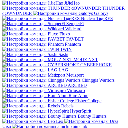
JiJieHao
THUNDER
dOWNUNDER
Galorys
Nuclear TigeRES
SemperFi
Wildcard
Fluxo
FAVBET
Phantom
1WIN
Sashi
MOUZ NXT
CYBERSHOKE
LAG
Metizport
Chinggis Warriors
ARCRED
Virtus.pro
Rare Atom
Fisher College
Rebels
HyperSpirit
Bounty Hunters
Leo
Ursa
aimclub