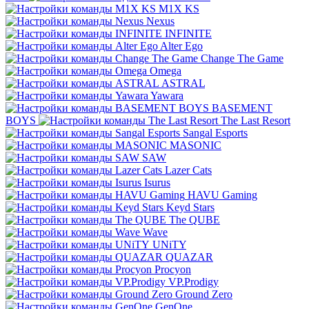
M1X KS
Nexus
INFINITE
Alter Ego
Change The Game
Omega
ASTRAL
Yawara
BASEMENT
BOYS
The Last Resort
Sangal Esports
MASONIC
SAW
Lazer Cats
Isurus
HAVU Gaming
Keyd Stars
The QUBE
Wave
UNiTY
QUAZAR
Procyon
VP.Prodigy
Ground Zero
GenOne