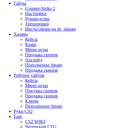
Гайды
Counter-Strike 2
Настройки
Руководство
Тренировки
Инста смоки на de_mirage
Халява
Кейсы
Краш
Мини игры
Продажа скинов
Апгрейд
Пополнение Steam
Продажа скинов
Рейтинг сайтов
Кейсы
Мини игры
Покупка скинов
Продажа скинов
Ключи
Пополнение Steam
Руки CS2
Еще
CS2 WIKI
Читерский CFG