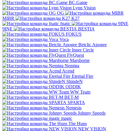
BC.Game
Lynn Vision
OG
MIBR
K27
fnatic
9INE
BESTIA
FOKUS
Voca
Betclic Apogee
Inner Circle
FlyQuest
Marsborne
Nemiga
Acend
Eternal Fire
ShindeN
ODDIK
WW Team
BET-M
SPARTA
Nemesis
Johnny Speeds
magic
The Huns
NEW VISION