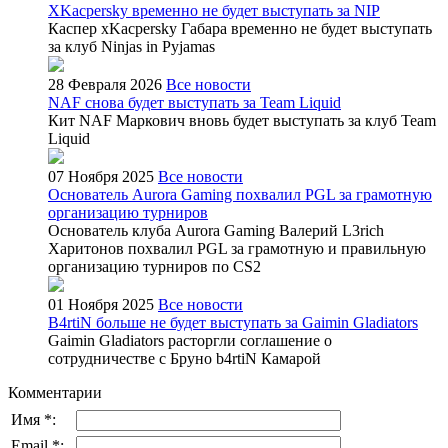
XKacpersky временно не будет выступать за NIP
Каспер xKacpersky Габара временно не будет выступать
за клуб Ninjas in Pyjamas
28 Февраля 2026
Все новости
NAF снова будет выступать за Team Liquid
Кит NAF Маркович вновь будет выступать за клуб Team
Liquid
07 Ноября 2025
Все новости
Основатель Aurora Gaming похвалил PGL за грамотную
организацию турниров
Основатель клуба Aurora Gaming Валерий L3rich
Харитонов похвалил PGL за грамотную и правильную
организацию турниров по CS2
01 Ноября 2025
Все новости
B4rtiN больше не будет выступать за Gaimin Gladiators
Gaimin Gladiators расторгли соглашение о
сотрудничестве с Бруно b4rtiN Камарой
Комментарии
Имя *:
Email *: