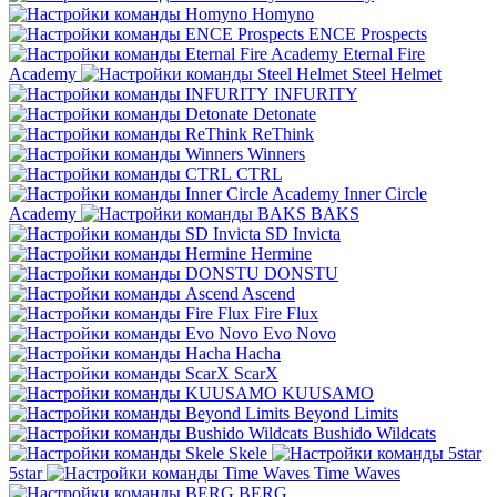
Homyno
ENCE Prospects
Eternal Fire
Academy
Steel Helmet
INFURITY
Detonate
ReThink
Winners
CTRL
Inner Circle
Academy
BAKS
SD Invicta
Hermine
DONSTU
Ascend
Fire Flux
Evo Novo
Hacha
ScarX
KUUSAMO
Beyond Limits
Bushido Wildcats
Skele
5star
Time Waves
BERG