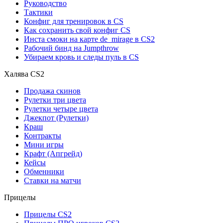
Руководство
Тактики
Конфиг для тренировок в CS
Как сохранить свой конфиг CS
Инста смоки на карте de_mirage в CS2
Рабочий бинд на Jumpthrow
Убираем кровь и следы пуль в CS
Халява CS2
Продажа скинов
Рулетки три цвета
Рулетки четыре цвета
Джекпот (Рулетки)
Краш
Контракты
Мини игры
Крафт (Апгрейд)
Кейсы
Обменники
Ставки на матчи
Прицелы
Прицелы CS2