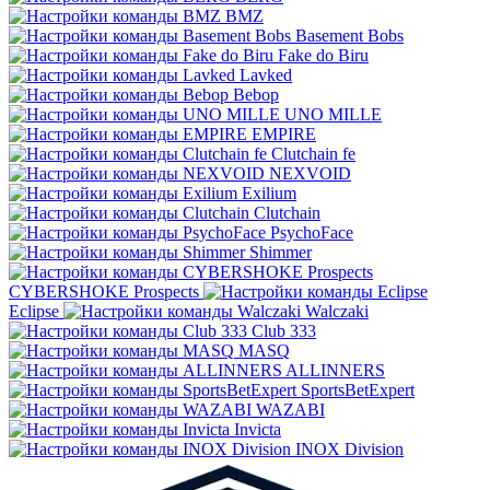
BMZ
Basement Bobs
Fake do Biru
Lavked
Bebop
UNO MILLE
EMPIRE
Clutchain fe
NEXVOID
Exilium
Clutchain
PsychoFace
Shimmer
CYBERSHOKE Prospects
Eclipse
Walczaki
Club 333
MASQ
ALLINNERS
SportsBetExpert
WAZABI
Invicta
INOX Division