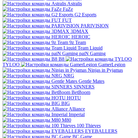
Astralis
FaZe
G2 Esports
FUT
PARIVISION
3DMAX
HEROIC
9z Team
Team Liquid
paiN Gaming
B8
TYLOO
GamerLegion
Ninjas in Pyjamas
NRG
Gentle Mates
SINNERS
BetBoom
HOTU
BIG
Alliance
Imperial
M80
100 Thieves
EYEBALLERS
BC.Game