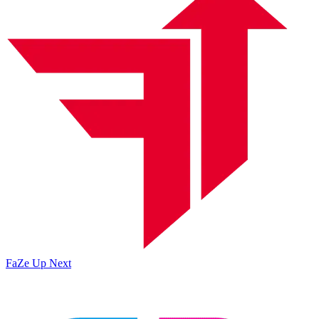
FaZe Up Next