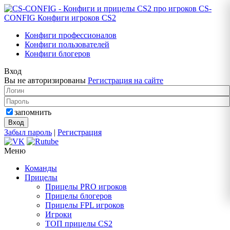
CS-
CONFIG
Конфиги игроков CS2
Конфиги профессионалов
Конфиги пользователей
Конфиги блогеров
Вход
Вы не авторизированы
Регистрация на сайте
запомнить
Забыл пароль
|
Регистрация
Меню
Команды
Прицелы
Прицелы PRO игроков
Прицелы блогеров
Прицелы FPL игроков
Игроки
ТОП прицелы CS2