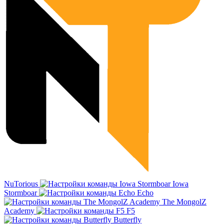
NuTorious
Iowa
Stormboar
Echo
The MongolZ
Academy
F5
Butterfly