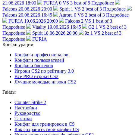
21.06.2026 18:00
FURIA
0
VS
3
best of 5
Подробнее
Falcons
20.06.2026 20:00
Spirit
1
VS
2
best of 3
Подробнее
Falcons
20.06.2026 16:45
Aurora
0
VS
2
best of 3
Подробнее
FURIA
19.06.2026 20:00
Falcons
2
VS
1
best of 3
Подробнее
Vitality
19.06.2026 16:45
G2
1
VS
2
best of 3
Подробнее
Spirit
18.06.2026 20:00
9z
1
VS
2
best of 3
Подробнее
FURIA
Конфигурации
Конфиги профессионалов
Конфиги пользователей
Конфиги блогеров
Игроки CS2 по рейтингу 3.0
Все PRO игроки CS2
Лучшие молодые игроки CS2
Гайды
Counter-Strike 2
Настройки
Руководство
Тактики
Конфиг для тренировок в CS
Как сохранить свой конфиг CS
Инста смоки на карте de_mirage в CS2