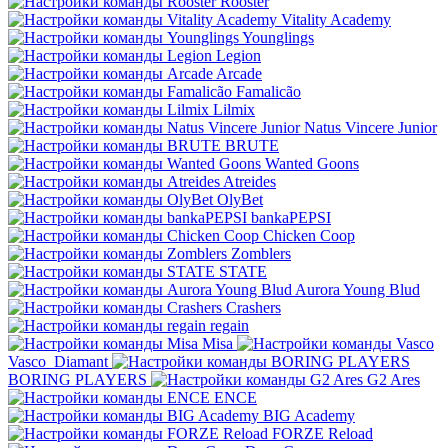
Rooster
Vitality Academy
Younglings
Legion
Arcade
Famalicão
Lilmix
Natus Vincere Junior
BRUTE
Wanted Goons
Atreides
OlyBet
bankaPEPSI
Chicken Coop
Zomblers
STATE
Aurora Young Blud
Crashers
regain
Misa
Vasco
Diamant
BORING PLAYERS
G2 Ares
ENCE
BIG Academy
FORZE Reload