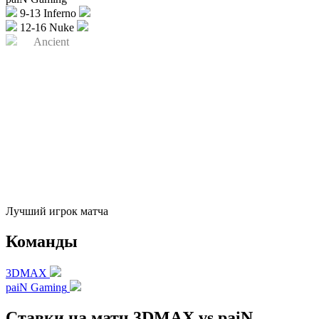
9-13
Inferno
12-16
Nuke
Ancient
Лучший игрок матча
Команды
3DMAX
paiN Gaming
Ставки на матч 3DMAX vs paiN