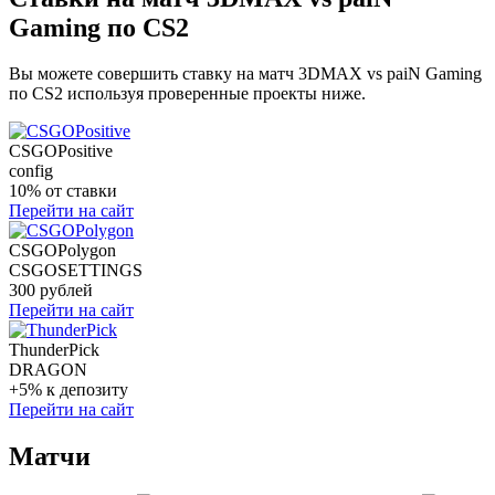
Gaming по CS2
Вы можете совершить ставку на матч 3DMAX vs paiN Gaming
по CS2 используя проверенные проекты ниже.
CSGOPositive
config
10% от ставки
Перейти на сайт
CSGOPolygon
CSGOSETTINGS
300 рублей
Перейти на сайт
ThunderPick
DRAGON
+5% к депозиту
Перейти на сайт
Матчи