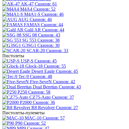
AK-47
Скинов: 61
M4A4
Скинов: 52
M4A1-S
Скинов: 46
AUG
Скинов: 46
FAMAS
Скинов: 44
Galil AR
Скинов: 44
SSG 08
Скинов: 43
SG 553
Скинов: 38
G3SG1
Скинов: 30
SCAR-20
Скинов: 33
Пистолеты
USP-S
Скинов: 45
Glock-18
Скинов: 55
Desert Eagle
Скинов: 45
Tec-9
Скинов: 48
Five-SeveN
Скинов: 42
Dual Berettas
Скинов: 43
P250
Скинов: 58
CZ75-Auto
Скинов: 37
P2000
Скинов: 36
R8 Revolver
Скинов: 27
Пистолеты-пулеметы
MAC-10
Скинов: 57
P90
Скинов: 52
MP9
Скинов: 47