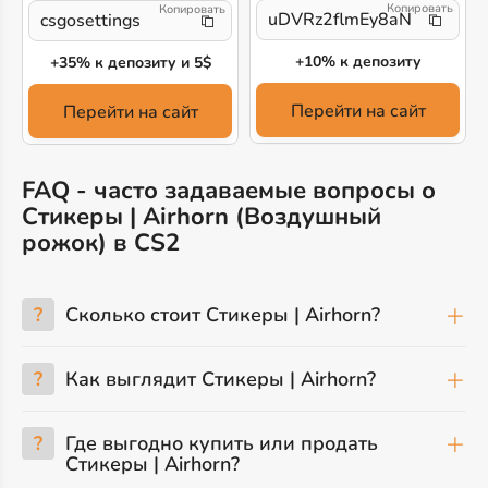
uDVRz2flmEy8aN1
csgosettings
+10% к депозиту
+35% к депозиту и 5$
Перейти на сайт
Перейти на сайт
FAQ - часто задаваемые вопросы о
Стикеры | Airhorn (Воздушный
рожок) в CS2
?
Сколько стоит Стикеры | Airhorn?
?
Как выглядит Стикеры | Airhorn?
?
Где выгодно купить или продать
Стикеры | Airhorn?