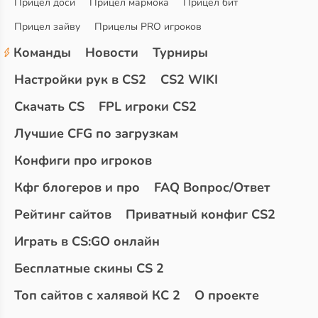
Прицел доси
Прицел мармока
Прицел бит
Прицел зайву
Прицелы PRO игроков
Команды
Новости
Турниры
Настройки рук в CS2
CS2 WIKI
Скачать CS
FPL игроки CS2
Лучшие CFG по загрузкам
Конфиги про игроков
Кфг блогеров и про
FAQ Вопрос/Ответ
Рейтинг сайтов
Приватный конфиг CS2
Играть в CS:GO онлайн
Бесплатные скины CS 2
Топ сайтов с халявой КС 2
О проекте