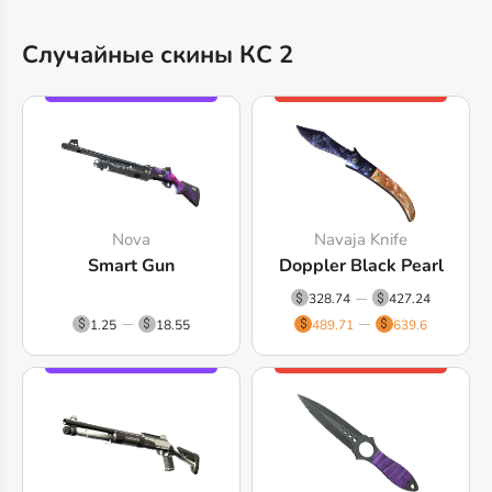
Случайные скины КС 2
Nova
Navaja Knife
Smart Gun
Doppler Black Pearl
328.74
427.24
1.25
18.55
489.71
639.6