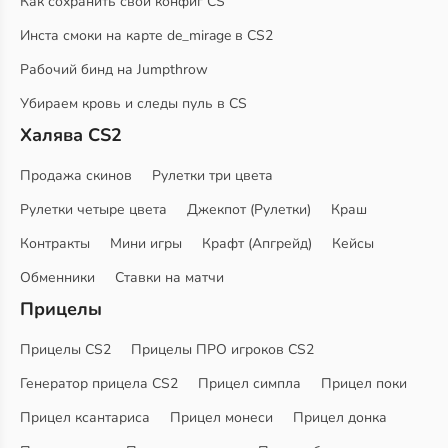
Как сохранить свой конфиг CS
Инста смоки на карте de_mirage в CS2
Рабочий бинд на Jumpthrow
Убираем кровь и следы пуль в CS
Халява CS2
Продажа скинов
Рулетки три цвета
Рулетки четыре цвета
Джекпот (Рулетки)
Краш
Контракты
Мини игры
Крафт (Апгрейд)
Кейсы
Обменники
Ставки на матчи
Прицелы
Прицелы CS2
Прицелы ПРО игроков CS2
Генератор прицела CS2
Прицел симпла
Прицел поки
Прицел ксантариса
Прицел монеси
Прицел донка