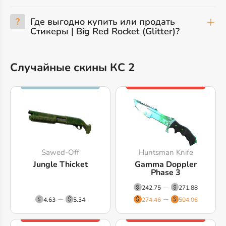
?
Где выгодно купить или продать
Стикеры | Big Red Rocket (Glitter)?
Случайные скины КС 2
Sawed-Off
Huntsman Knife
Jungle Thicket
Gamma Doppler
Phase 3
242.75
271.88
4.63
5.34
274.46
504.06