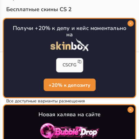
Бесплатные скины CS 2
Топ сайтов с халявой КС 2
О проекте
Получи +20% к депу и кейс моментально
на
CS-CONFIG
CSCFG
Конфиги игроков CS2
CS-CONFIG.com © 2020-2026 г.
Политика конфиденциальности
+20% к депозиту
РЕКЛАМА НА САЙТЕ
Все доступные варианты размещения
Согласие на обработку данных
О CS-CONFIG.COM
Новая халява на сайте
CFG pro CS 2 - именно это мы и размещаем на нашем
проекте, иными словами мы предоставляем пользователям
актуальные
конфиги про игроков кс2
. Также вы сможете
самостоятельно поделиться своими настройками с другими