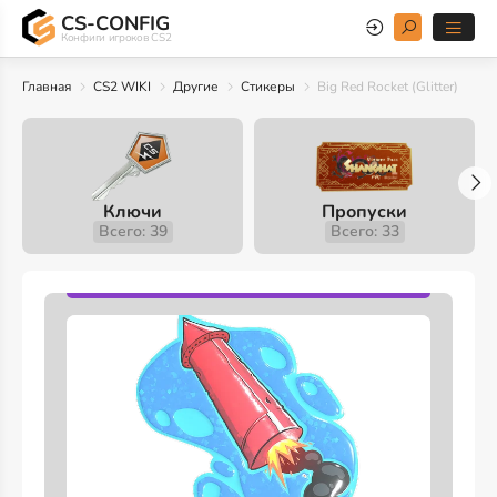
CS-CONFIG
Конфиги игроков CS2
Главная
CS2 WIKI
Другие
Стикеры
Big Red Rocket (Glitter)
Ключи
Пропуски
Всего: 39
Всего: 33