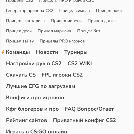
Прицелы CS2
Прицелы ПРО игроков CS2
Генератор прицела CS2
Прицел симпла
Прицел поки
Прицел ксантариса
Прицел монеси
Прицел донка
Прицел доси
Прицел мармока
Прицел бит
Прицел зайву
Прицелы PRO игроков
Команды
Новости
Турниры
Настройки рук в CS2
CS2 WIKI
Скачать CS
FPL игроки CS2
Лучшие CFG по загрузкам
Конфиги про игроков
Кфг блогеров и про
FAQ Вопрос/Ответ
Рейтинг сайтов
Приватный конфиг CS2
Играть в CS:GO онлайн