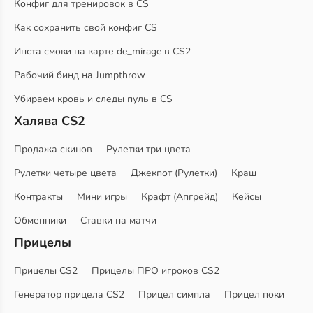
Конфиг для тренировок в CS
Как сохранить свой конфиг CS
Инста смоки на карте de_mirage в CS2
Рабочий бинд на Jumpthrow
Убираем кровь и следы пуль в CS
Халява CS2
Продажа скинов
Рулетки три цвета
Рулетки четыре цвета
Джекпот (Рулетки)
Краш
Контракты
Мини игры
Крафт (Апгрейд)
Кейсы
Обменники
Ставки на матчи
Прицелы
Прицелы CS2
Прицелы ПРО игроков CS2
Генератор прицела CS2
Прицел симпла
Прицел поки