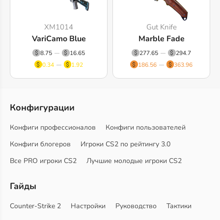
XM1014
Gut Knife
VariCamo Blue
Marble Fade
8.75
16.65
277.65
294.7
0.34
1.92
186.56
363.96
Конфигурации
Конфиги профессионалов
Конфиги пользователей
Конфиги блогеров
Игроки CS2 по рейтингу 3.0
Все PRO игроки CS2
Лучшие молодые игроки CS2
Гайды
Counter-Strike 2
Настройки
Руководство
Тактики