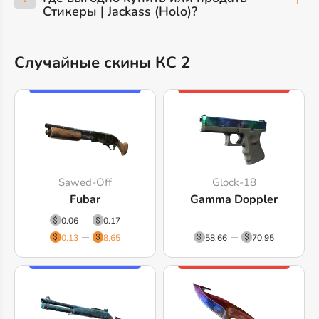
Стикеры | Jackass (Holo)?
Случайные скины КС 2
Sawed-Off
Glock-18
Fubar
Gamma Doppler
0.06
0.17
0.13
8.65
58.66
70.95