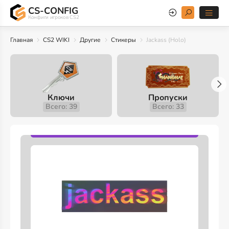
CS-CONFIG
Конфиги игроков CS2
Главная
CS2 WIKI
Другие
Стикеры
Jackass (Holo)
Ключи
Пропуски
Всего: 39
Всего: 33