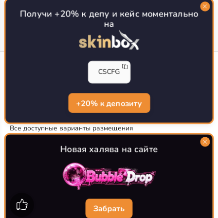
Топ сайтов с халявой КС 2
О проекте
Получи +20% к депу и кейс моментально
на
CS-CONFIG
CSCFG
Конфиги игроков CS2
CS-CONFIG.com © 2020-2026 г.
Политика конфиденциальности
+20% к депозиту
РЕКЛАМА НА САЙТЕ
Все доступные варианты размещения
Согласие на обработку данных
О CS-CONFIG.COM
Новая халява на сайте
CFG pro CS 2 - именно это мы и размещаем на нашем
проекте, иными словами мы предоставляем пользователям
актуальные
конфиги про игроков кс2
. Также вы сможете
самостоятельно поделиться своими настройками с другими
пользователями
Забрать
Разработка сайта
WebZapusk.ru