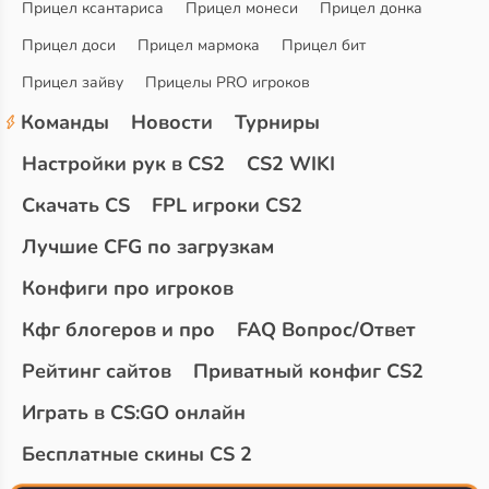
Прицел ксантариса
Прицел монеси
Прицел донка
Прицел доси
Прицел мармока
Прицел бит
Прицел зайву
Прицелы PRO игроков
Команды
Новости
Турниры
Настройки рук в CS2
CS2 WIKI
Скачать CS
FPL игроки CS2
Лучшие CFG по загрузкам
Конфиги про игроков
Кфг блогеров и про
FAQ Вопрос/Ответ
Рейтинг сайтов
Приватный конфиг CS2
Играть в CS:GO онлайн
Бесплатные скины CS 2