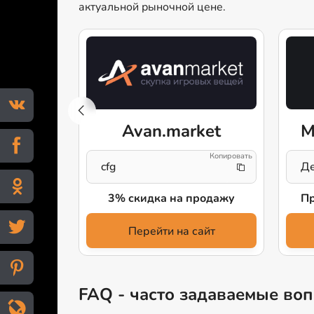
актуальной рыночной цене.
w
Avan.market
M
cfg
Де
родажу
3% скидка на продажу
Пр
айт
Перейти на сайт
FAQ - часто задаваемые воп