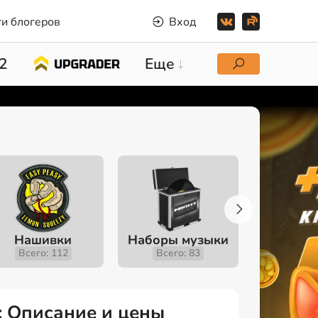
и блогеров
Вход
2
Еще
Нашивки
Наборы музыки
Инстру
Всего: 112
Всего: 83
Всего
: Описание и цены