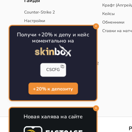
Гайды
Крафт (Апгрей
Counter-Strike 2
Кейсы
Настройки
Обменники
Руководство
Ставки на мат
Получи +20% к депу и кейс
Тактики
моментально на
Конфиг для тренировок в CS
Как сохранить свой конфиг CS
Инста смоки на карте de_mirage в CS2
CSCFG
Рабочий бинд на Jumpthrow
Убираем кровь и следы пуль в CS
+20% к депозиту
Новая халява на сайте
CS-CONFIG