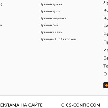
Л
д)
Прицел донка
К
Прицел доси
К
Прицел мармока
чи
Прицел бит
F
Прицел зайву
Р
Прицелы PRO игроков
П
И
Б
То
О
РЕКЛАМА НА САЙТЕ
О CS-CONFIG.COM