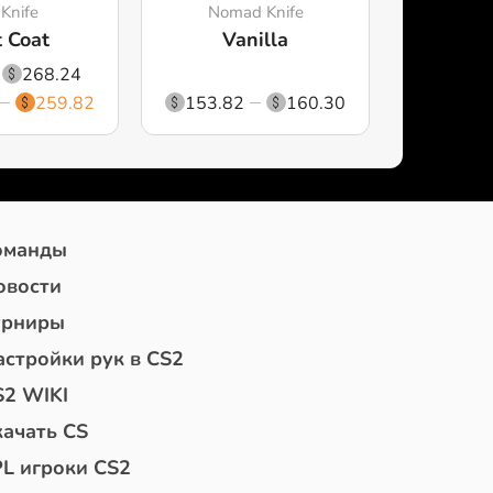
 Knife
Nomad Knife
 Coat
Vanilla
268.24
259.82
153.82
160.30
оманды
овости
урниры
астройки рук в CS2
S2 WIKI
качать CS
PL игроки CS2