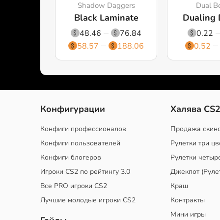
Shadow Daggers
Dual Be
Black Laminate
Dualing
48.46
76.84
0.22
58.57
188.06
0.52
Конфигурации
Халява CS
Конфиги профессионалов
Продажа скин
Конфиги пользователей
Рулетки три цв
Конфиги блогеров
Рулетки четыр
Игроки CS2 по рейтингу 3.0
Джекпот (Руле
Все PRO игроки CS2
Краш
Лучшие молодые игроки CS2
Контракты
Мини игры