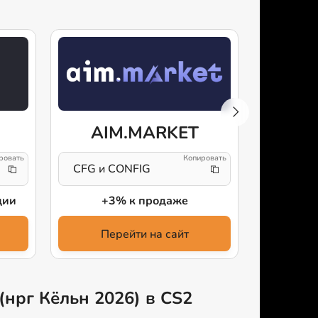
AIM.MARKET
CFG и CONFIG
736761
ции
+3% к продаже
+5
Перейти на сайт
Пе
(нрг Кёльн 2026) в CS2