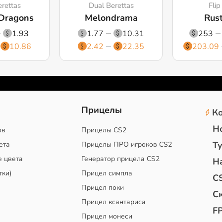
rettas
Dual Berettas
Flip
 Dragons
Melondrama
Rust
1.93
1.77
10.31
253
10.86
2.42
22.35
203.09
2
Прицелы
К
Н
ов
Прицелы CS2
Т
ета
Прицелы ПРО игроков CS2
е цвета
Генератор прицела CS2
Н
тки)
Прицел симпла
C
Прицел поки
С
Прицел ксантариса
F
Прицел монеси