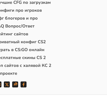
учшие CFG по загрузкам
онфиги про игроков
фг блогеров и про
AQ Вопрос/Ответ
ейтинг сайтов
риватный конфиг CS2
грать в CS:GO онлайн
есплатные скины CS 2
п сайтов с халявой КС 2
 проекте