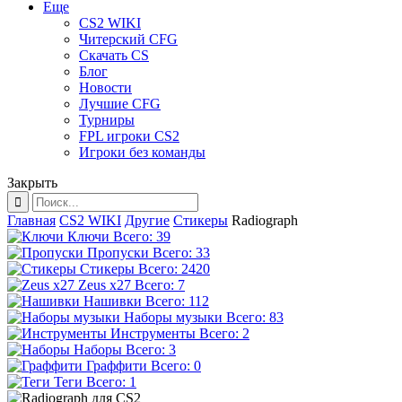
Еще
CS2 WIKI
Читерский CFG
Скачать CS
Блог
Новости
Лучшие CFG
Турниры
FPL игроки CS2
Игроки без команды
Закрыть
Главная
CS2 WIKI
Другие
Стикеры
Radiograph
Ключи
Всего: 39
Пропуски
Всего: 33
Стикеры
Всего: 2420
Zeus x27
Всего: 7
Нашивки
Всего: 112
Наборы музыки
Всего: 83
Инструменты
Всего: 2
Наборы
Всего: 3
Граффити
Всего: 0
Теги
Всего: 1