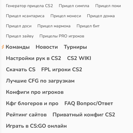
Генератор прицела CS2
Прицел симпла
Прицел поки
Прицел ксантариса
Прицел монеси
Прицел донка
Прицел доси
Прицел мармока
Прицел бит
Прицел зайву
Прицелы PRO игроков
Команды
Новости
Турниры
Настройки рук в CS2
CS2 WIKI
Скачать CS
FPL игроки CS2
Лучшие CFG по загрузкам
Конфиги про игроков
Кфг блогеров и про
FAQ Вопрос/Ответ
Рейтинг сайтов
Приватный конфиг CS2
Играть в CS:GO онлайн