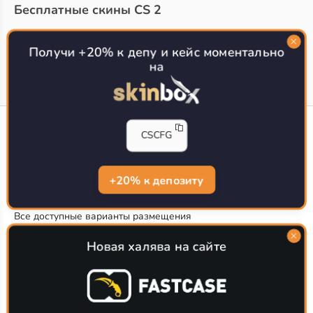
Бесплатные скины CS 2
Топ сайтов с халявой КС 2
О проекте
Получи +20% к депу и кейс моментально
на
CS-CONFIG
CSCFG
Конфиги игроков CS2
CS-CONFIG.com © 2020-2026 г.
Политика конфиденциальности
+20% к депозиту
РЕКЛАМА НА САЙТЕ
Все доступные варианты размещения
Согласие на обработку данных
О CS-CONFIG.COM
Новая халява на сайте
CFG pro CS 2 - именно это мы и размещаем на нашем
проекте, иными словами мы предоставляем пользователям
актуальные
конфиги про игроков кс2
. Также вы сможете
самостоятельно поделиться своими настройками с другими
пользователями