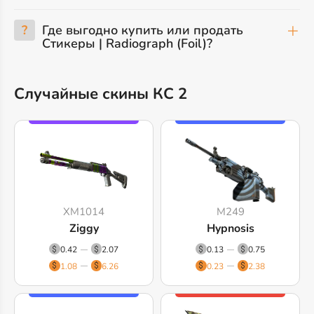
?
Где выгодно купить или продать
Стикеры | Radiograph (Foil)?
Случайные скины КС 2
XM1014
M249
Ziggy
Hypnosis
0.42
2.07
0.13
0.75
1.08
6.26
0.23
2.38