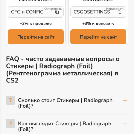
!
CFG и CONFIG
CSGOSETTINGS
+3% к продаже
+3% к депозиту
Перейти на сайт
Перейти на сайт
FAQ - часто задаваемые вопросы о
Стикеры | Radiograph (Foil)
(Рентгенограмма металлическая) в
CS2
?
Сколько стоит Стикеры | Radiograph
(Foil)?
?
Как выглядит Стикеры | Radiograph
(Foil)?