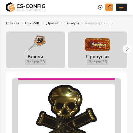
CS-CONFIG
Конфиги игроков CS2
Главная
CS2 WIKI
Другие
Стикеры
Radiograph (Foil)
Ключи
Пропуски
Всего: 39
Всего: 33