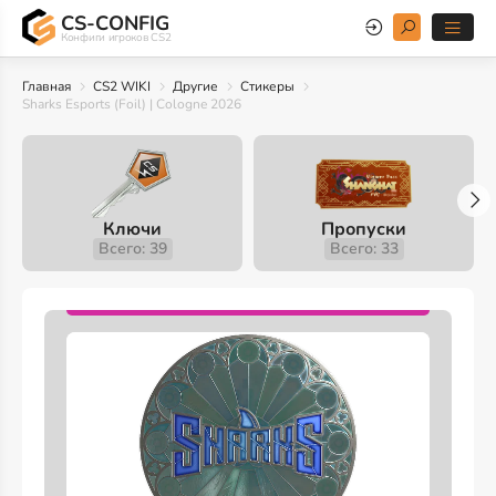
CS-CONFIG
Конфиги игроков CS2
Главная
CS2 WIKI
Другие
Стикеры
Sharks Esports (Foil) | Cologne 2026
Ключи
Пропуски
Всего: 39
Всего: 33