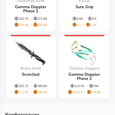
Huntsman Knife
P2000
Gamma Doppler
Sure Grip
Phase 3
242.75
271.88
0.09
0.5
274.46
504.06
0.2
1.34
Bowie Knife
Shadow Daggers
Scorched
Gamma Doppler
Phase 2
162.72
183.84
112.76
150
112.65
189.85
133.22
174.88
Конфигурации