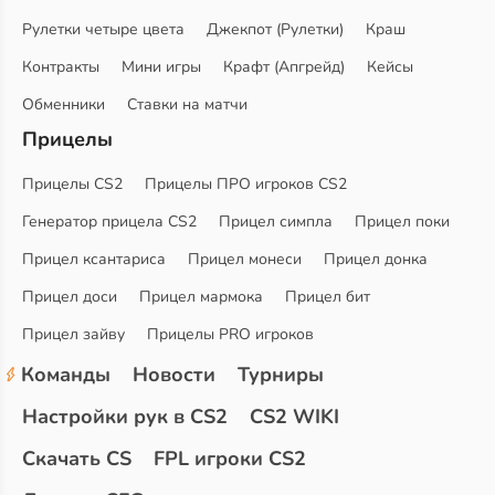
Рулетки четыре цвета
Джекпот (Рулетки)
Краш
Контракты
Мини игры
Крафт (Апгрейд)
Кейсы
Обменники
Ставки на матчи
Прицелы
Прицелы CS2
Прицелы ПРО игроков CS2
Генератор прицела CS2
Прицел симпла
Прицел поки
Прицел ксантариса
Прицел монеси
Прицел донка
Прицел доси
Прицел мармока
Прицел бит
Прицел зайву
Прицелы PRO игроков
Команды
Новости
Турниры
Настройки рук в CS2
CS2 WIKI
Скачать CS
FPL игроки CS2