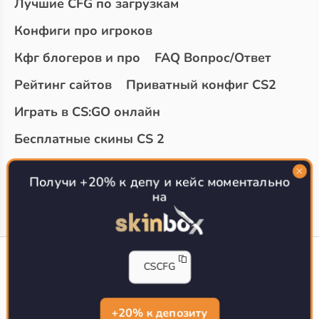
Лучшие CFG по загрузкам
Конфиги про игроков
Кфг блогеров и про
FAQ Вопрос/Ответ
Рейтинг сайтов
Приватный конфиг CS2
Играть в CS:GO онлайн
Бесплатные скины CS 2
Топ сайтов с халявой КС 2
О проекте
Получи +20% к депу и кейс моментально
на
CS-CONFIG
CSCFG
Конфиги игроков CS2
CS-CONFIG.com © 2020-2026 г.
Политика конфиденциальности
+20% к депозиту