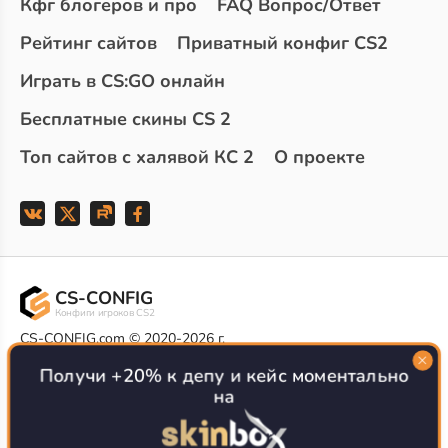
Кфг блогеров и про
FAQ Вопрос/Ответ
Рейтинг сайтов
Приватный конфиг CS2
Играть в CS:GO онлайн
Бесплатные скины CS 2
Топ сайтов с халявой КС 2
О проекте
CS-CONFIG
Конфиги игроков CS2
CS-CONFIG.com © 2020-2026 г.
Политика конфиденциальности
РЕКЛАМА НА САЙТЕ
Получи +20% к депу и кейс моментально
на
Все доступные варианты размещения
Согласие на обработку данных