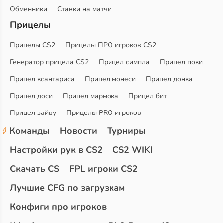
Обменники
Ставки на матчи
Прицелы
Прицелы CS2
Прицелы ПРО игроков CS2
Генератор прицела CS2
Прицел симпла
Прицел поки
Прицел ксантариса
Прицел монеси
Прицел донка
Прицел доси
Прицел мармока
Прицел бит
Прицел зайву
Прицелы PRO игроков
Команды
Новости
Турниры
Настройки рук в CS2
CS2 WIKI
Скачать CS
FPL игроки CS2
Лучшие CFG по загрузкам
Конфиги про игроков