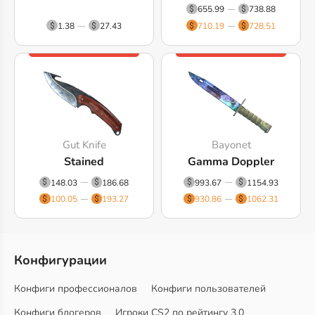
655.99
738.88
1.38
27.43
710.19
728.51
Gut Knife
Bayonet
Stained
Gamma Doppler
148.03
186.68
993.67
1154.93
100.05
193.27
930.86
1062.31
Конфигурации
Конфиги профессионалов
Конфиги пользователей
Конфиги блогеров
Игроки CS2 по рейтингу 3.0