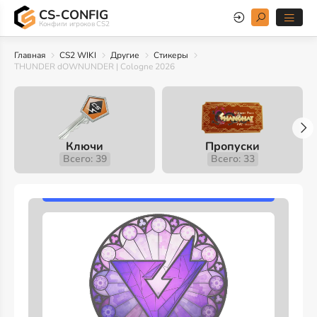
CS-CONFIG
Конфиги игроков CS2
Главная
CS2 WIKI
Другие
Стикеры
THUNDER dOWNUNDER | Cologne 2026
Ключи
Пропуски
Всего: 39
Всего: 33