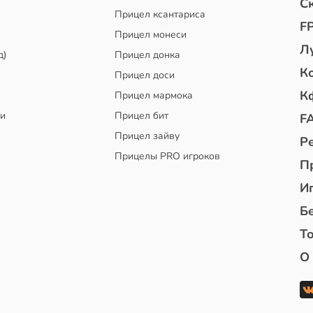
С
Прицел ксантариса
F
Прицел монеси
Л
д)
Прицел донка
К
Прицел доси
К
Прицел мармока
чи
Прицел бит
F
Прицел зайву
Р
Прицелы PRO игроков
П
И
Б
То
О