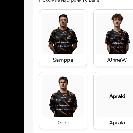
Похожие настройки с Lene
Samppa
J0nneW
Geni
Apraki