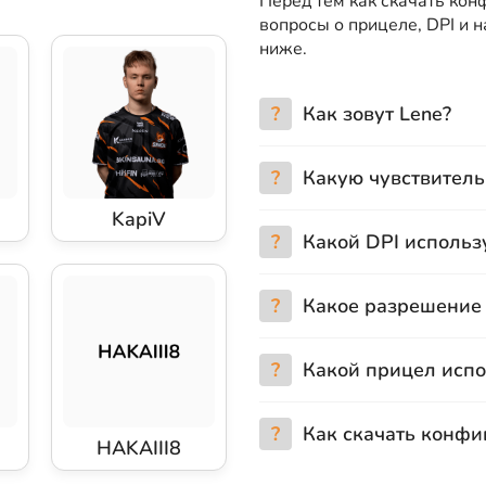
Перед тем как скачать кон
вопросы о прицеле, DPI и 
ниже.
?
Как зовут Lene?
?
Какую чувствитель
KapiV
?
Какой DPI использ
?
Какое разрешение 
?
Какой прицел испо
?
Как скачать конфи
HAKAIII8