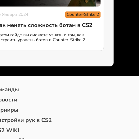
Counter-Strike 2
6 Января 2024
ак менять сложность ботам в CS2
 этом гайде вы сможете узнать о том, как
строить уровень ботов в Counter-Strike 2
оманды
овости
урниры
астройки рук в CS2
S2 WIKI