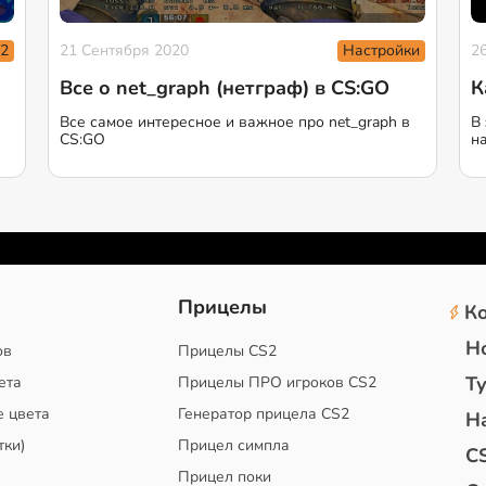
 2
Настройки
21 Сентября 2020
2
Все о net_graph (нетграф) в CS:GO
К
Все самое интересное и важное про net_graph в
В
CS:GO
на
2
Прицелы
К
Н
ов
Прицелы CS2
Т
ета
Прицелы ПРО игроков CS2
е цвета
Генератор прицела CS2
Н
тки)
Прицел симпла
C
Прицел поки