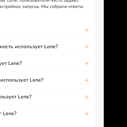
фиг Lene, пользователи часто задают
настройках запуска. Мы собрали ответы
ность использует Lene?
ует Lene?
использует Lene?
льзует Lene?
г Lene?