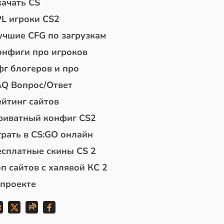
качать CS
PL игроки CS2
учшие CFG по загрузкам
онфиги про игроков
фг блогеров и про
AQ Вопрос/Ответ
ейтинг сайтов
риватный конфиг CS2
грать в CS:GO онлайн
есплатные скины CS 2
п сайтов с халявой КС 2
 проекте