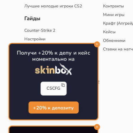
Лучшие молодые игроки CS2
Контракты
Мини игры
Гайды
Крафт (Апгрей
Counter-Strike 2
Кейсы
Настройки
Обменники
Руководство
Ставки на мат
Получи +20% к депу и кейс
Тактики
моментально на
Конфиг для тренировок в CS
Как сохранить свой конфиг CS
Инста смоки на карте de_mirage в CS2
CSCFG
Рабочий бинд на Jumpthrow
Убираем кровь и следы пуль в CS
+20% к депозиту