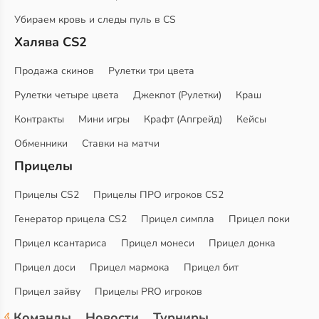
Убираем кровь и следы пуль в CS
Халява CS2
Продажа скинов
Рулетки три цвета
Рулетки четыре цвета
Джекпот (Рулетки)
Краш
Контракты
Мини игры
Крафт (Апгрейд)
Кейсы
Обменники
Ставки на матчи
Прицелы
Прицелы CS2
Прицелы ПРО игроков CS2
Генератор прицела CS2
Прицел симпла
Прицел поки
Прицел ксантариса
Прицел монеси
Прицел донка
Прицел доси
Прицел мармока
Прицел бит
Прицел зайву
Прицелы PRO игроков
Команды
Новости
Турниры