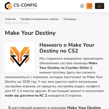
CS-CONFIG
Конфиги игроков CS2
Главная
Профессиональные игроки
Команды
Make Your Destiny
Make Your Destiny
Немного о Make Your
Destiny по CS2
Мы стараемся ежедневно производить
обновление состава команды
Make
Your Destiny по Counter-Strike 2
,
именно поэтому здесь вы сможете
познакомиться с игроками, которые выступают за Make Your
Destiny на 2026 год. У нас вам удастся найти актуальные
настройки игроков, их прицелы, настройку видео, конфиги
для КС 2 и многое другое. В настоящий момент в коллективе
мейк юр дестини по КС 2
находится 0 игроков.
В настоящий момент в команде
Make Your Destiny