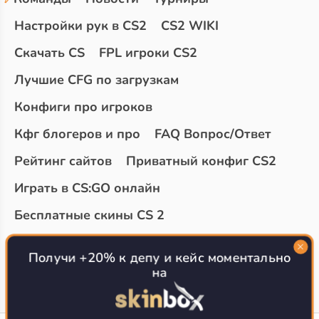
Настройки рук в CS2
CS2 WIKI
Скачать CS
FPL игроки CS2
Лучшие CFG по загрузкам
Конфиги про игроков
Кфг блогеров и про
FAQ Вопрос/Ответ
Рейтинг сайтов
Приватный конфиг CS2
Играть в CS:GO онлайн
Бесплатные скины CS 2
Топ сайтов с халявой КС 2
О проекте
Получи +20% к депу и кейс моментально
на