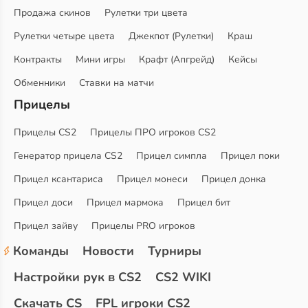
Продажа скинов
Рулетки три цвета
Рулетки четыре цвета
Джекпот (Рулетки)
Краш
Контракты
Мини игры
Крафт (Апгрейд)
Кейсы
Обменники
Ставки на матчи
Прицелы
Прицелы CS2
Прицелы ПРО игроков CS2
Генератор прицела CS2
Прицел симпла
Прицел поки
Прицел ксантариса
Прицел монеси
Прицел донка
Прицел доси
Прицел мармока
Прицел бит
Прицел зайву
Прицелы PRO игроков
Команды
Новости
Турниры
Настройки рук в CS2
CS2 WIKI
Скачать CS
FPL игроки CS2