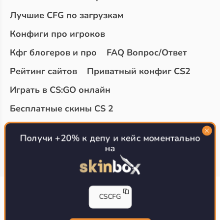
Лучшие CFG по загрузкам
Конфиги про игроков
Кфг блогеров и про
FAQ Вопрос/Ответ
Рейтинг сайтов
Приватный конфиг CS2
Играть в CS:GO онлайн
Бесплатные скины CS 2
Топ сайтов с халявой КС 2
О проекте
Получи +20% к депу и кейс моментально
на
CS-CONFIG
CSCFG
Конфиги игроков CS2
CS-CONFIG.com © 2020-2026 г.