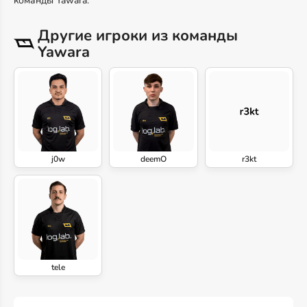
команды Yawara.
Другие игроки из команды
Yawara
j0w
deemO
r3kt
tele