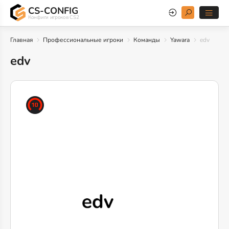
CS-CONFIG
Конфиги игроков CS2
Главная
Профессиональные игроки
Команды
Yawara
edv
edv