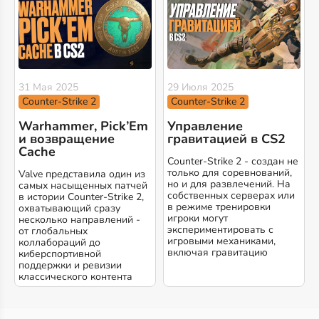
31 Мая 2025
29 Июля 2025
Counter-Strike 2
Counter-Strike 2
Warhammer, Pick’Em
Управление
и возвращение
гравитацией в CS2
Cache
Counter-Strike 2 - создан не
только для соревнований,
Valve представила один из
но и для развлечений. На
самых насыщенных патчей
собственных серверах или
в истории Counter-Strike 2,
в режиме тренировки
охватывающий сразу
игроки могут
несколько направлений -
экспериментировать с
от глобальных
игровыми механиками,
коллабораций до
включая гравитацию
киберспортивной
поддержки и ревизии
классического контента