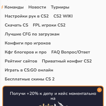
Команды
Новости
Турниры
Настройки рук в CS2
CS2 WIKI
Скачать CS
FPL игроки CS2
Лучшие CFG по загрузкам
Конфиги про игроков
Кфг блогеров и про
FAQ Вопрос/Ответ
Рейтинг сайтов
Приватный конфиг CS2
Играть в CS:GO онлайн
Бесплатные скины CS 2
Топ сайтов с халявой КС 2
О проекте
Получи +20% к депу и кейс моментально
на