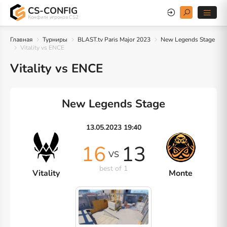
CS-CONFIG
Конфиги игроков CS2
Главная
Турниры
BLAST.tv Paris Major 2023
New Legends Stage
Vitality vs ENCE
Vitality vs ENCE
New Legends Stage
13.05.2023 19:40
16
13
VS
best of 1
Vitality
Monte