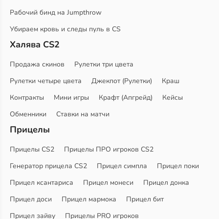
Рабочий бинд на Jumpthrow
Убираем кровь и следы пуль в CS
Халява CS2
Продажа скинов
Рулетки три цвета
Рулетки четыре цвета
Джекпот (Рулетки)
Краш
Контракты
Мини игры
Крафт (Апгрейд)
Кейсы
Обменники
Ставки на матчи
Прицелы
Прицелы CS2
Прицелы ПРО игроков CS2
Генератор прицела CS2
Прицел симпла
Прицел поки
Прицел ксантариса
Прицел монеси
Прицел донка
Прицел доси
Прицел мармока
Прицел бит
Прицел зайву
Прицелы PRO игроков