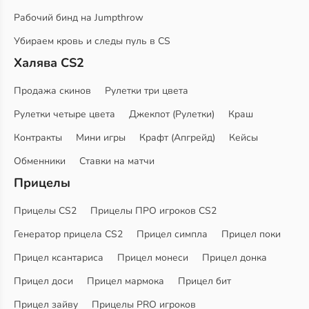
Рабочий бинд на Jumpthrow
Убираем кровь и следы пуль в CS
Халява CS2
Продажа скинов
Рулетки три цвета
Рулетки четыре цвета
Джекпот (Рулетки)
Краш
Контракты
Мини игры
Крафт (Апгрейд)
Кейсы
Обменники
Ставки на матчи
Прицелы
Прицелы CS2
Прицелы ПРО игроков CS2
Генератор прицела CS2
Прицел симпла
Прицел поки
Прицел ксантариса
Прицел монеси
Прицел донка
Прицел доси
Прицел мармока
Прицел бит
Прицел зайву
Прицелы PRO игроков