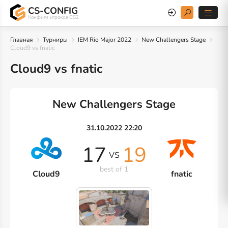
CS-CONFIG
Конфиги игроков CS2
Главная
Турниры
IEM Rio Major 2022
New Challengers Stage
Cloud9 vs fnatic
Cloud9 vs fnatic
New Challengers Stage
31.10.2022 22:20
17
19
VS
best of 1
Cloud9
fnatic