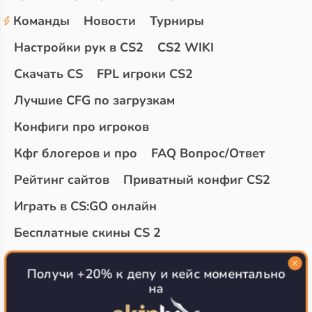
Команды
Новости
Турниры
Настройки рук в CS2
CS2 WIKI
Скачать CS
FPL игроки CS2
Лучшие CFG по загрузкам
Конфиги про игроков
Кфг блогеров и про
FAQ Вопрос/Ответ
Рейтинг сайтов
Приватный конфиг CS2
Играть в CS:GO онлайн
Бесплатные скины CS 2
Топ сайтов с халявой КС 2
О проекте
Получи +20% к депу и кейс моментально
на