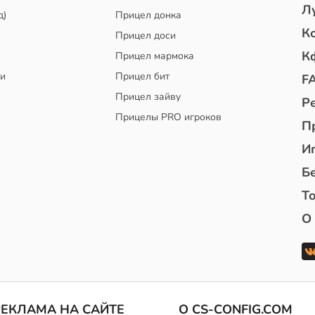
Л
д)
Прицел донка
К
Прицел доси
К
Прицел мармока
чи
Прицел бит
F
Прицел зайву
Р
Прицелы PRO игроков
П
И
Б
То
О
РЕКЛАМА НА САЙТЕ
О CS-CONFIG.COM