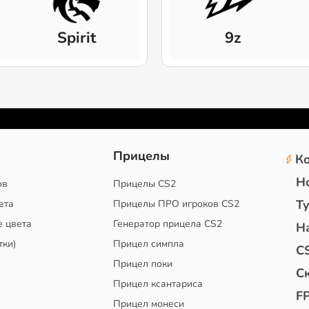
Spirit
9z
2
Прицелы
К
Н
ов
Прицелы CS2
Т
ета
Прицелы ПРО игроков CS2
е цвета
Генератор прицела CS2
Н
тки)
Прицел симпла
C
Прицел поки
С
Прицел ксантариса
F
Прицел монеси