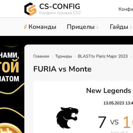
CS-CONFIG
Конфи
Конфиги игроков CS2
Команды
Прицелы
Гайды
Главная
Турниры
BLAST.tv Paris Major 2023
FURIA vs Monte
New Legends
13.05.2023 13:
7
1
VS
best of 1