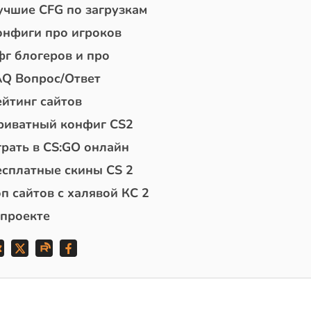
учшие CFG по загрузкам
онфиги про игроков
фг блогеров и про
AQ Вопрос/Ответ
ейтинг сайтов
риватный конфиг CS2
грать в CS:GO онлайн
есплатные скины CS 2
п сайтов с халявой КС 2
 проекте