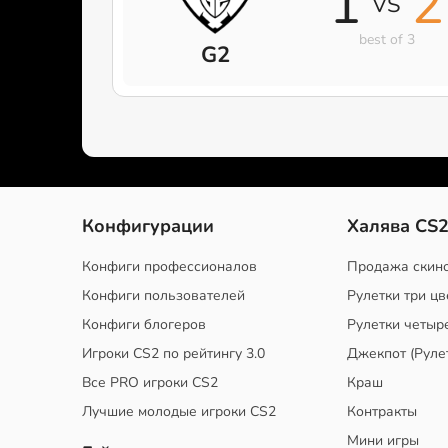
1
2
VS
best of 3
G2
Конфигурации
Халява CS
Конфиги профессионалов
Продажа скин
Конфиги пользователей
Рулетки три цв
Конфиги блогеров
Рулетки четыр
Игроки CS2 по рейтингу 3.0
Джекпот (Руле
Все PRO игроки CS2
Краш
Лучшие молодые игроки CS2
Контракты
Мини игры