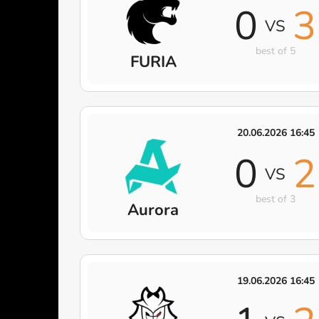
0
3
VS
best of 5
FURIA
20.06.2026 16:45
0
2
VS
best of 3
Aurora
19.06.2026 16:45