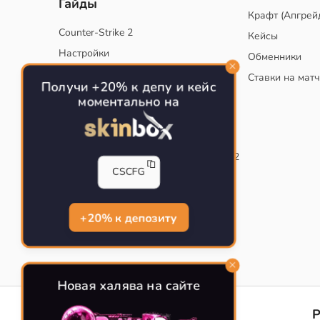
Гайды
Крафт (Апгрей
Counter-Strike 2
Кейсы
Настройки
Обменники
Руководство
Ставки на мат
Получи +20% к депу и кейс
Тактики
моментально на
Конфиг для тренировок в CS
Как сохранить свой конфиг CS
Инста смоки на карте de_mirage в CS2
CSCFG
Рабочий бинд на Jumpthrow
Убираем кровь и следы пуль в CS
+20% к депозиту
Новая халява на сайте
CS-CONFIG