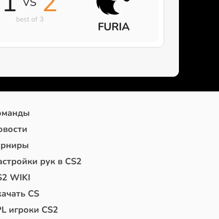
1
2
VS
best of 3
FURIA
оманды
овости
урниры
астройки рук в CS2
S2 WIKI
качать CS
PL игроки CS2