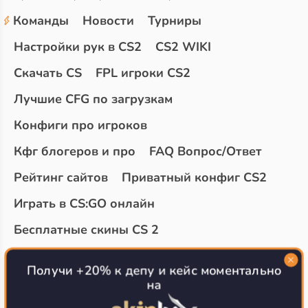
Команды
Новости
Турниры
Настройки рук в CS2
CS2 WIKI
Скачать CS
FPL игроки CS2
Лучшие CFG по загрузкам
Конфиги про игроков
Кфг блогеров и про
FAQ Вопрос/Ответ
Рейтинг сайтов
Приватный конфиг CS2
Играть в CS:GO онлайн
Бесплатные скины CS 2
Топ сайтов с халявой КС 2
О проекте
Получи +20% к депу и кейс моментально
на