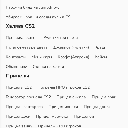
Рабочий бинд на Jumpthrow
Убираем кровь и следы пуль в CS
Халява CS2
Продажа скинов
Рулетки три цвета
Рулетки четыре цвета
Джекпот (Рулетки)
Краш
Контракты
Мини игры
Крафт (Апгрейд)
Кейсы
Обменники
Ставки на матчи
Прицелы
Прицелы CS2
Прицелы ПРО игроков CS2
Генератор прицела CS2
Прицел симпла
Прицел поки
Прицел ксантариса
Прицел монеси
Прицел донка
Прицел доси
Прицел мармока
Прицел бит
Прицел зайву
Прицелы PRO игроков