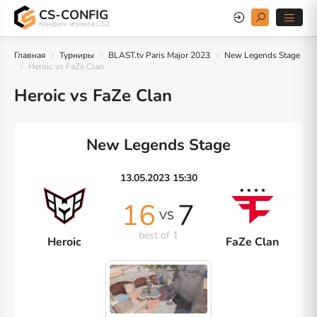
CS-CONFIG
Конфиги игроков CS2
Главная
Турниры
BLAST.tv Paris Major 2023
New Legends Stage
Heroic vs FaZe Clan
Heroic vs FaZe Clan
New Legends Stage
13.05.2023 15:30
16
7
VS
best of 1
Heroic
FaZe Clan