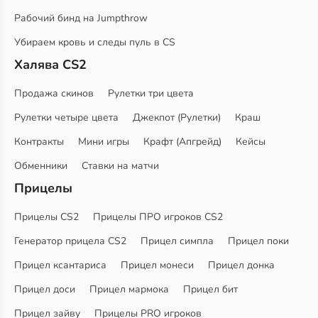
Рабочий бинд на Jumpthrow
Убираем кровь и следы пуль в CS
Халява CS2
Продажа скинов
Рулетки три цвета
Рулетки четыре цвета
Джекпот (Рулетки)
Краш
Контракты
Мини игры
Крафт (Апгрейд)
Кейсы
Обменники
Ставки на матчи
Прицелы
Прицелы CS2
Прицелы ПРО игроков CS2
Генератор прицела CS2
Прицел симпла
Прицел поки
Прицел ксантариса
Прицел монеси
Прицел донка
Прицел доси
Прицел мармока
Прицел бит
Прицел зайву
Прицелы PRO игроков