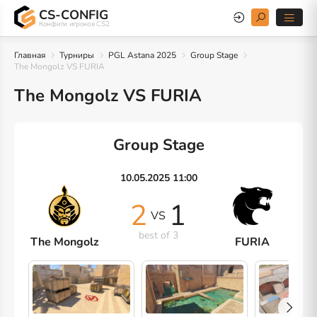
CS-CONFIG
Конфиги игроков CS2
Главная
Турниры
PGL Astana 2025
Group Stage
The Mongolz VS FURIA
The Mongolz VS FURIA
Group Stage
10.05.2025 11:00
2
1
VS
best of 3
The Mongolz
FURIA