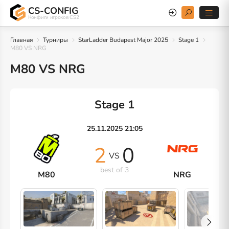
CS-CONFIG
Конфиги игроков CS2
Главная
Турниры
StarLadder Budapest Major 2025
Stage 1
M80 VS NRG
M80 VS NRG
Stage 1
25.11.2025 21:05
2
0
VS
best of 3
M80
NRG