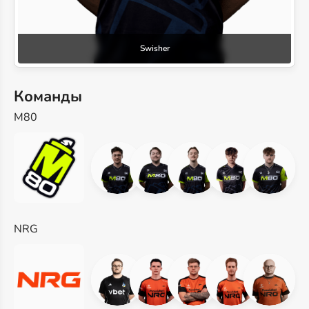
Swisher
Команды
M80
NRG