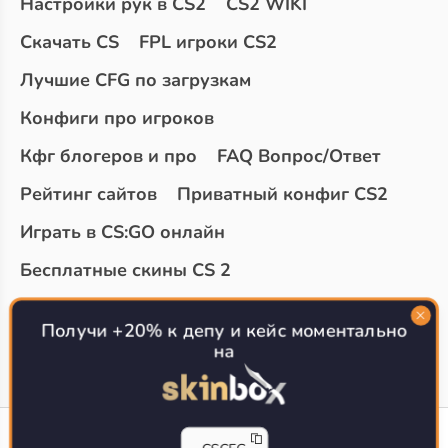
Настройки рук в CS2
CS2 WIKI
Скачать CS
FPL игроки CS2
Лучшие CFG по загрузкам
Конфиги про игроков
Кфг блогеров и про
FAQ Вопрос/Ответ
Рейтинг сайтов
Приватный конфиг CS2
Играть в CS:GO онлайн
Бесплатные скины CS 2
Топ сайтов с халявой КС 2
О проекте
Получи +20% к депу и кейс моментально
на