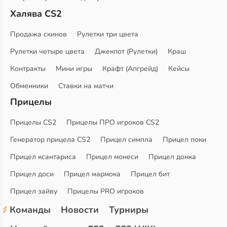
Халява CS2
Продажа скинов
Рулетки три цвета
Рулетки четыре цвета
Джекпот (Рулетки)
Краш
Контракты
Мини игры
Крафт (Апгрейд)
Кейсы
Обменники
Ставки на матчи
Прицелы
Прицелы CS2
Прицелы ПРО игроков CS2
Генератор прицела CS2
Прицел симпла
Прицел поки
Прицел ксантариса
Прицел монеси
Прицел донка
Прицел доси
Прицел мармока
Прицел бит
Прицел зайву
Прицелы PRO игроков
Команды
Новости
Турниры