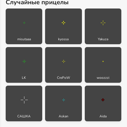
Случайные прицелы
misutaaa
kyossa
Yakuza
LK
CrePoW
woozzzi
САШКА
Askan
Aida