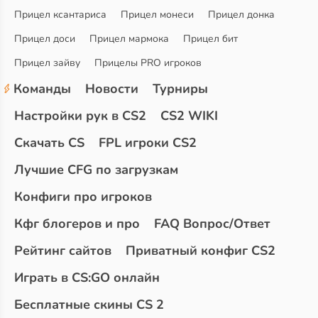
Прицел ксантариса
Прицел монеси
Прицел донка
Прицел доси
Прицел мармока
Прицел бит
Прицел зайву
Прицелы PRO игроков
Команды
Новости
Турниры
Настройки рук в CS2
CS2 WIKI
Скачать CS
FPL игроки CS2
Лучшие CFG по загрузкам
Конфиги про игроков
Кфг блогеров и про
FAQ Вопрос/Ответ
Рейтинг сайтов
Приватный конфиг CS2
Играть в CS:GO онлайн
Бесплатные скины CS 2