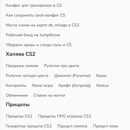
Конфиг для тренировок в CS
Как сохранить свой конфиг CS
Инста смоки на карте de_mirage в CS2
Рабочий бинд на Jumpthrow
Убираем кровь и следы пуль в CS
Халява CS2
Продажа скинов
Рулетки три цвета
Рулетки четыре цвета
Джекпот (Рулетки)
Краш
Контракты
Мини игры
Крафт (Апгрейд)
Кейсы
Обменники
Ставки на матчи
Прицелы
Прицелы CS2
Прицелы ПРО игроков CS2
Генератор прицела CS2
Прицел симпла
Прицел поки