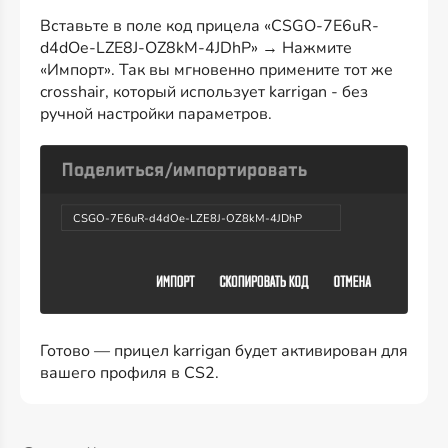
Вставьте в поле код прицела «CSGO-7E6uR-
d4dOe-LZE8J-OZ8kM-4JDhP» → Нажмите
«Импорт». Так вы мгновенно примените тот же
crosshair, который использует karrigan - без
ручной настройки параметров.
CSGO-7E6uR-d4dOe-LZE8J-OZ8kM-4JDhP
Готово — прицел karrigan будет активирован для
вашего профиля в CS2.