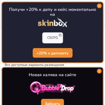
Топ сайтов с халявой КС 2
О проекте
Получи +20% к депу и кейс моментально
на
CS-CONFIG
CSCFG
Конфиги игроков CS2
CS-CONFIG.com © 2020-2026 г.
Политика конфиденциальности
+20% к депозиту
РЕКЛАМА НА САЙТЕ
Все доступные варианты размещения
Согласие на обработку данных
О CS-CONFIG.COM
Новая халява на сайте
CFG pro CS 2 - именно это мы и размещаем на нашем
проекте, иными словами мы предоставляем пользователям
актуальные
конфиги про игроков кс2
. Также вы сможете
самостоятельно поделиться своими настройками с другими
пользователями
Забрать
Разработка сайта
WebZapusk.ru