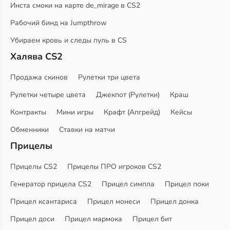
Инста смоки на карте de_mirage в CS2
Рабочий бинд на Jumpthrow
Убираем кровь и следы пуль в CS
Халява CS2
Продажа скинов
Рулетки три цвета
Рулетки четыре цвета
Джекпот (Рулетки)
Краш
Контракты
Мини игры
Крафт (Апгрейд)
Кейсы
Обменники
Ставки на матчи
Прицелы
Прицелы CS2
Прицелы ПРО игроков CS2
Генератор прицела CS2
Прицел симпла
Прицел поки
Прицел ксантариса
Прицел монеси
Прицел донка
Прицел доси
Прицел мармока
Прицел бит