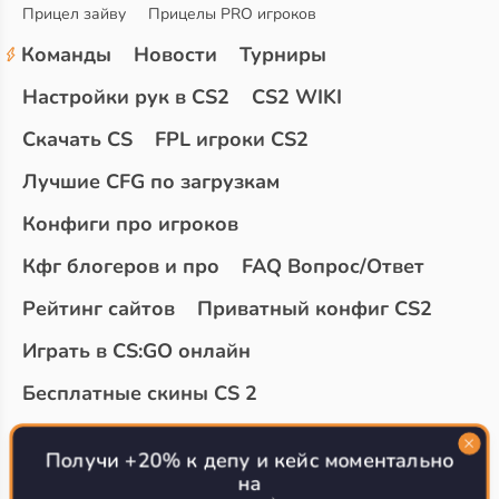
Прицел зайву
Прицелы PRO игроков
Команды
Новости
Турниры
Настройки рук в CS2
CS2 WIKI
Скачать CS
FPL игроки CS2
Лучшие CFG по загрузкам
Конфиги про игроков
Кфг блогеров и про
FAQ Вопрос/Ответ
Рейтинг сайтов
Приватный конфиг CS2
Играть в CS:GO онлайн
Бесплатные скины CS 2
Топ сайтов с халявой КС 2
О проекте
Получи +20% к депу и кейс моментально
на