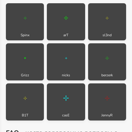
Spinx
arT
sl3nd
Grizz
nicks
berzerk
B1T
casE
JennyR