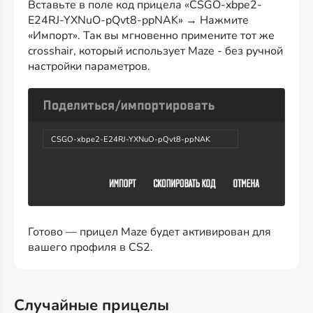
Вставьте в поле код прицела «CSGO-xbpe2-
E24RJ-YXNuO-pQvt8-ppNAK» → Нажмите
«Импорт». Так вы мгновенно примените тот же
crosshair, который использует Maze - без ручной
настройки параметров.
CSGO-xbpe2-E24RJ-YXNuO-pQvt8-ppNAK
Готово — прицел Maze будет активирован для
вашего профиля в CS2.
Случайные прицелы