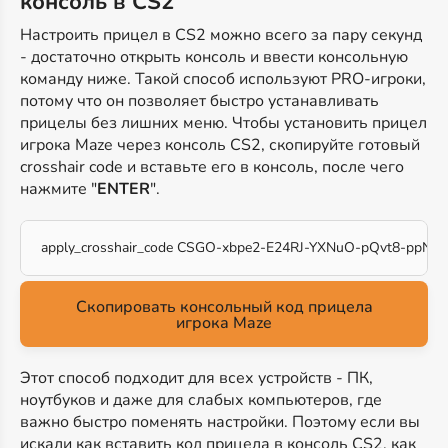
консоль в CS2
Настроить прицел в CS2 можно всего за пару секунд
- достаточно открыть консоль и ввести консольную
команду ниже. Такой способ используют PRO-игроки,
потому что он позволяет быстро устанавливать
прицелы без лишних меню. Чтобы установить прицел
игрока Maze через консоль CS2, скопируйте готовый
crosshair code и вставьте его в консоль, после чего
нажмите "
ENTER
".
apply_crosshair_code CSGO-xbpe2-E24RJ-YXNuO-pQvt8-ppNA
Скопировать консольный код прицела
игрока Maze
Этот способ подходит для всех устройств - ПК,
ноутбуков и даже для слабых компьютеров, где
важно быстро поменять настройки. Поэтому если вы
искали как вставить код прицела в консоль CS2, как