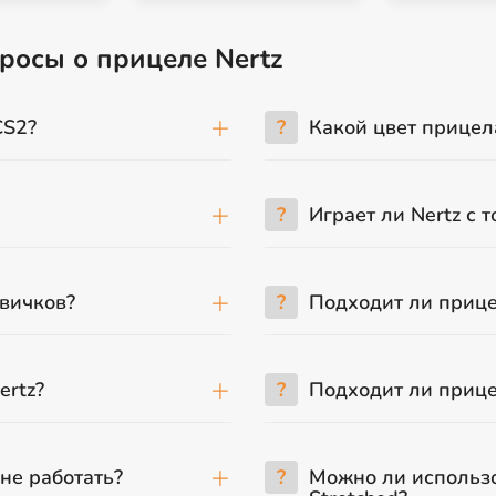
росы о прицеле Nertz
CS2?
?
Какой цвет прицел
?
Играет ли Nertz с 
овичков?
?
Подходит ли прице
ertz?
?
Подходит ли прице
не работать?
?
Можно ли использо