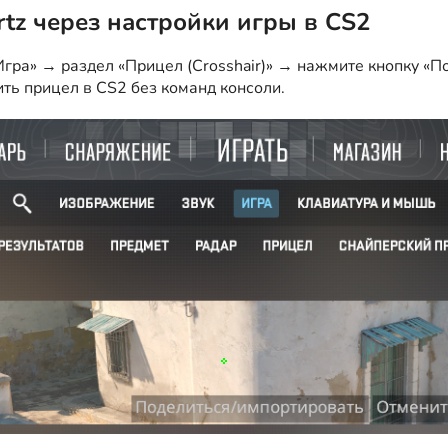
rtz через настройки игры в CS2
гра» → раздел «Прицел (Crosshair)» → нажмите кнопку «По
ить прицел в CS2 без команд консоли.