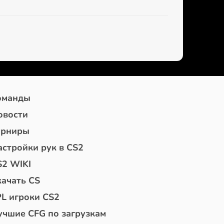
оманды
овости
урниры
астройки рук в CS2
S2 WIKI
качать CS
PL игроки CS2
учшие CFG по загрузкам