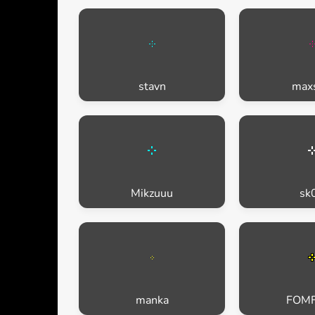
stavn
max
Mikzuuu
sk
manka
FOM