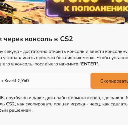
z через консоль в CS2
у секунд - достаточно открыть консоль и ввести консольн
о устанавливать прицелы без лишних меню. Чтобы установ
е его в консоль, после чего нажмите "
ENTER
".
Lu-KczeM-GjYbD
Скопировать
 ПК, ноутбуков и даже для слабых компьютеров, где важно 
ль CS2, как скопировать прицел игрока - нерц, как сделат
трым решением.