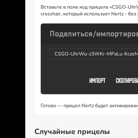
Вставьте в поле код прицела «CSGO-Uh
crosshair, который использует Nertz - бе
CSGO-UhrWu-z3WKr-MPaLu-KczeM
Готово — прицел Nertz будет активирова
Случайные прицелы