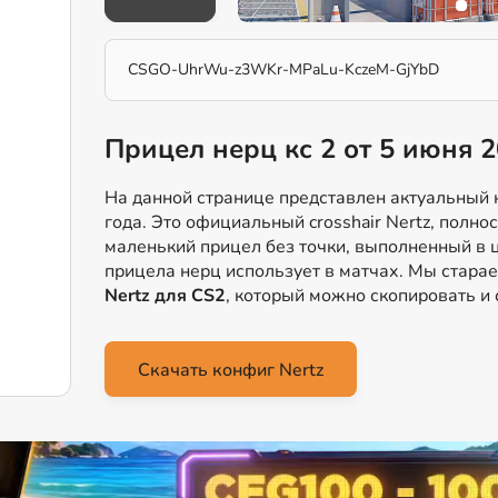
CSGO-UhrWu-z3WKr-MPaLu-KczeM-GjYbD
Прицел нерц кс 2 от 5 июня 
На данной странице представлен актуальный к
года. Это официальный crosshair Nertz, полно
маленький прицел без точки, выполненный в ц
прицела нерц использует в матчах. Мы стар
Nertz для CS2
, который можно скопировать и 
Скачать конфиг Nertz