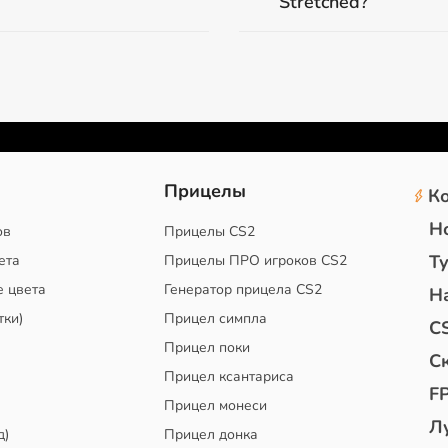
Stretched?
2
Прицелы
К
Н
ов
Прицелы CS2
Т
ета
Прицелы ПРО игроков CS2
е цвета
Генератор прицела CS2
Н
тки)
Прицел симпла
C
Прицел поки
С
Прицел ксантариса
F
Прицел монеси
Л
д)
Прицел донка