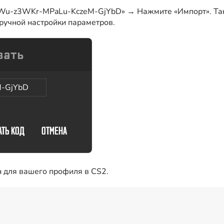
rWu-z3WKr-MPaLu-KczeM-GjYbD» → Нажмите «Импорт». Так
з ручной настройки параметров.
-GjYbD
н для вашего профиля в CS2.