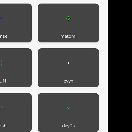
nse
matomi
UN
zyyx
shi
day0s