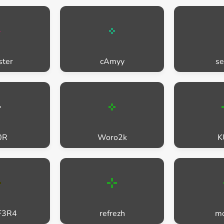
ster
cAmyy
se
0R
Woro2k
K
F3R4
refrezh
mo