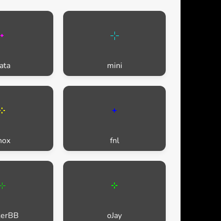
ata
mini
hox
fnl
kerBB
oJay