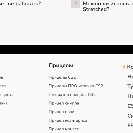
ет не работать?
?
Можно ли использо
Stretched?
2
Прицелы
К
Н
ов
Прицелы CS2
Т
ета
Прицелы ПРО игроков CS2
е цвета
Генератор прицела CS2
Н
тки)
Прицел симпла
C
Прицел поки
С
Прицел ксантариса
F
Прицел монеси