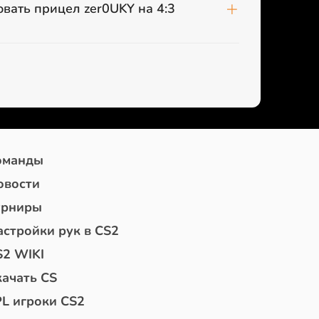
вать прицел zer0UKY на 4:3
оманды
овости
урниры
астройки рук в CS2
S2 WIKI
качать CS
PL игроки CS2