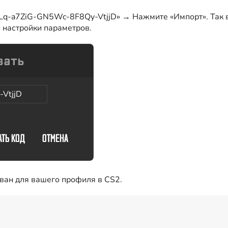
Lq-a7ZiG-GN5Wc-8F8Qy-VtjjD» → Нажмите «Импорт». Так вы
й настройки параметров.
VtjjD
ван для вашего профиля в CS2.