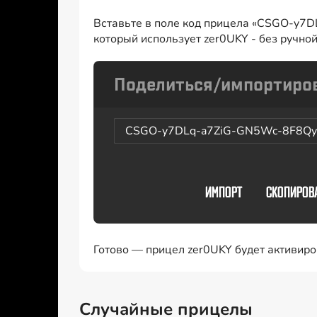
Вставьте в поле код прицела «CSGO-y7D
который использует zer0UKY - без ручно
CSGO-y7DLq-a7ZiG-GN5Wc-8F8Qy-
Готово — прицел zer0UKY будет активиро
Случайные прицелы