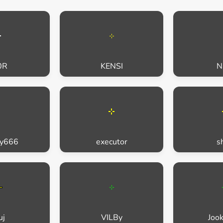
0R
KENSI
N
iy666
executor
s
uj
VILBy
Joo