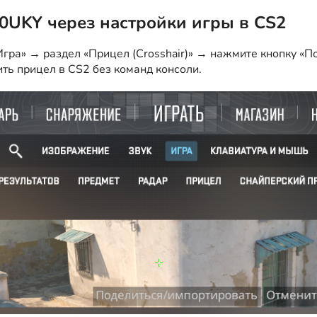
r0UKY через настройки игры в CS2
гра» → раздел «Прицел (Crosshair)» → нажмите кнопку «По
ить прицел в CS2 без команд консоли.