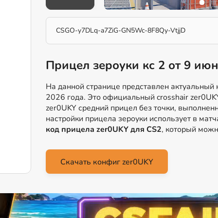
CSGO-y7DLq-a7ZiG-GN5Wc-8F8Qy-VtjjD
Прицел зероуки кс 2 от 9 ию
На данной странице представлен актуальный к
2026 года. Это официальный crosshair zer0UK
zer0UKY средний прицел без точки, выполненн
настройки прицела зероуки использует в мат
код прицела zer0UKY для CS2
, который можн
Скачать конфиг zer0UKY