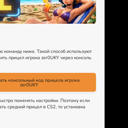
ую команду ниже. Такой способ используют
ить прицел игрока zer0UKY через консоль
ать консольный код прицела игрока
zer0UKY
быстро поменять настройки. Поэтому если
ать средний прицел в CS2, то установка