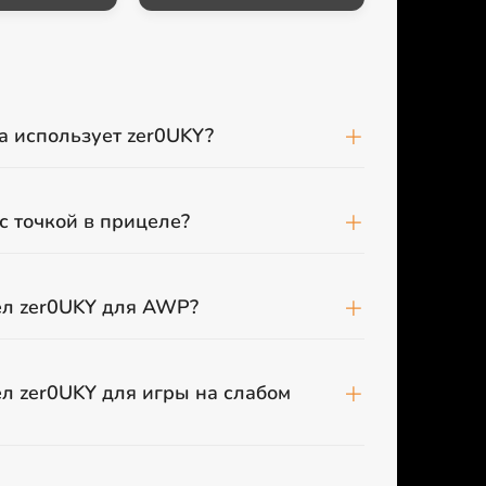
а использует zer0UKY?
с точкой в прицеле?
ел zer0UKY для AWP?
л zer0UKY для игры на слабом