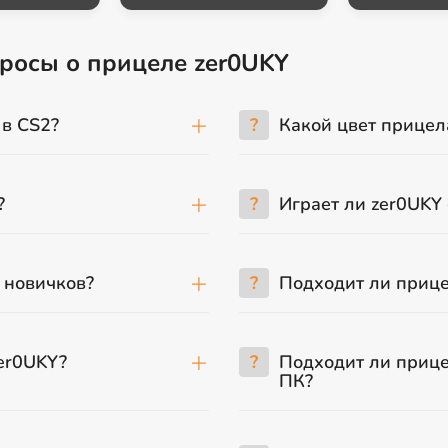
просы о прицеле zer0UKY
 в CS2?
?
Какой цвет прицел
?
?
Играет ли zer0UKY 
 новичков?
?
Подходит ли приц
er0UKY?
?
Подходит ли прице
ПК?