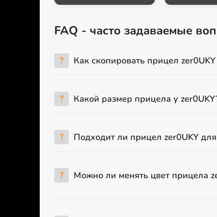
FAQ - часто задаваемые во
?
Как скопировать прицел zer0UKY
?
Какой размер прицела у zer0UKY
?
Подходит ли прицел zer0UKY для
?
Можно ли менять цвет прицела z