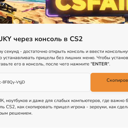
UKY через консоль в CS2
у секунд - достаточно открыть консоль и ввести консольн
ро устанавливать прицелы без лишних меню. Чтобы установ
тавьте его в консоль, после чего нажмите "
ENTER
".
Скопиров
-8F8Qy-VtjjD
 ПК, ноутбуков и даже для слабых компьютеров, где важно 
ль CS2, как скопировать прицел игрока - зероуки, как сдел
трым решением.