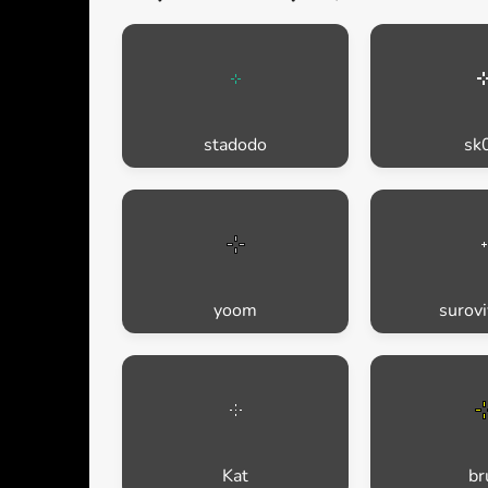
stadodo
sk
yoom
surov
Kat
br