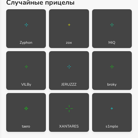
Случайные прицелы
Zyphon
zox
MiQ
VILBy
JERUZZZ
broky
taero
XANTARES
s1mple