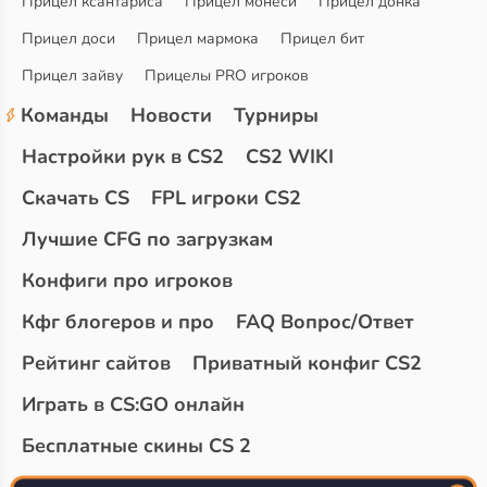
Прицел ксантариса
Прицел монеси
Прицел донка
Прицел доси
Прицел мармока
Прицел бит
Прицел зайву
Прицелы PRO игроков
Команды
Новости
Турниры
Настройки рук в CS2
CS2 WIKI
Скачать CS
FPL игроки CS2
Лучшие CFG по загрузкам
Конфиги про игроков
Кфг блогеров и про
FAQ Вопрос/Ответ
Рейтинг сайтов
Приватный конфиг CS2
Играть в CS:GO онлайн
Бесплатные скины CS 2