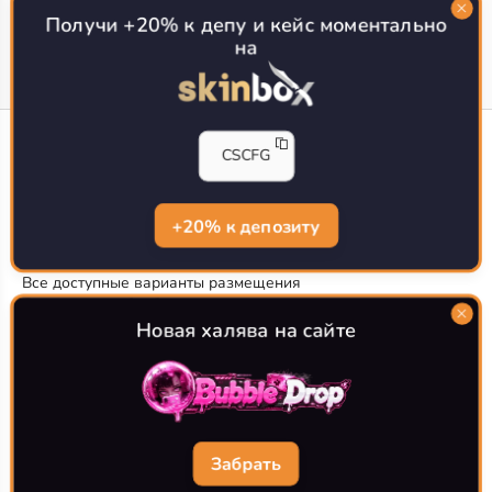
Топ сайтов с халявой КС 2
О проекте
Получи +20% к депу и кейс моментально
на
CS-CONFIG
CSCFG
Конфиги игроков CS2
CS-CONFIG.com © 2020-2026 г.
Политика конфиденциальности
+20% к депозиту
РЕКЛАМА НА САЙТЕ
Все доступные варианты размещения
Согласие на обработку данных
О CS-CONFIG.COM
Новая халява на сайте
CFG pro CS 2 - именно это мы и размещаем на нашем
проекте, иными словами мы предоставляем пользователям
актуальные
конфиги про игроков кс2
. Также вы сможете
самостоятельно поделиться своими настройками с другими
пользователями
Забрать
Разработка сайта
WebZapusk.ru