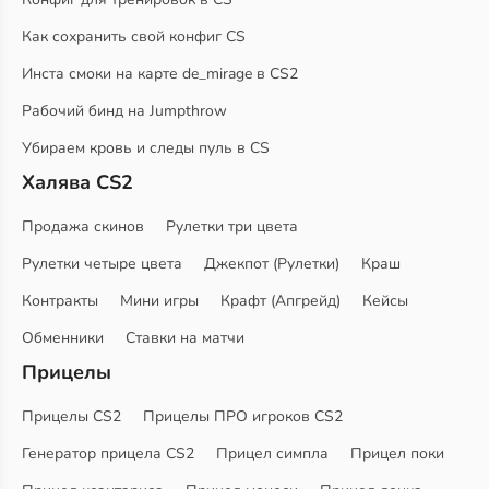
Как сохранить свой конфиг CS
Инста смоки на карте de_mirage в CS2
Рабочий бинд на Jumpthrow
Убираем кровь и следы пуль в CS
Халява CS2
Продажа скинов
Рулетки три цвета
Рулетки четыре цвета
Джекпот (Рулетки)
Краш
Контракты
Мини игры
Крафт (Апгрейд)
Кейсы
Обменники
Ставки на матчи
Прицелы
Прицелы CS2
Прицелы ПРО игроков CS2
Генератор прицела CS2
Прицел симпла
Прицел поки