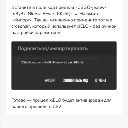
Вставьте в поле код прицела «CSGO-jeauw-
m8y3k-Nkesv-8Eyak-6KchQ» → Нажмите
«Импорт». Так вы мгновенно примените тот же
crosshair, который использует xiELO - без ручной
настройки параметров.
CSGO-jeauw-m8y3k-Nkesv-8Eyak-6KchQ
Готово — прицел xiELO будет активирован для
вашего профиля в CS2.