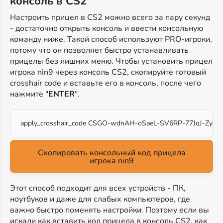
консоль в CS2
Настроить прицел в CS2 можно всего за пару секунд
- достаточно открыть консоль и ввести консольную
команду ниже. Такой способ используют PRO-игроки,
потому что он позволяет быстро устанавливать
прицелы без лишних меню. Чтобы установить прицел
игрока nin9 через консоль CS2, скопируйте готовый
crosshair code и вставьте его в консоль, после чего
нажмите "
ENTER
".
apply_crosshair_code CSGO-wdnAH-oSaeL-SV6RP-77JqJ-Zyw
Скопировать консольный код прицела
игрока nin9
Этот способ подходит для всех устройств - ПК,
ноутбуков и даже для слабых компьютеров, где
важно быстро поменять настройки. Поэтому если вы
искали как вставить код прицела в консоль CS2, как