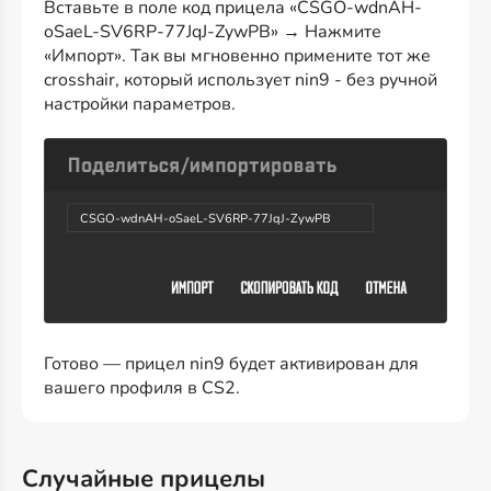
Вставьте в поле код прицела «CSGO-wdnAH-
oSaeL-SV6RP-77JqJ-ZywPB» → Нажмите
«Импорт». Так вы мгновенно примените тот же
crosshair, который использует nin9 - без ручной
настройки параметров.
CSGO-wdnAH-oSaeL-SV6RP-77JqJ-ZywPB
Готово — прицел nin9 будет активирован для
вашего профиля в CS2.
Случайные прицелы