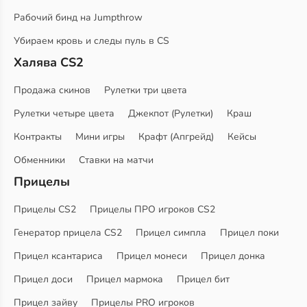
Рабочий бинд на Jumpthrow
Убираем кровь и следы пуль в CS
Халява CS2
Продажа скинов
Рулетки три цвета
Рулетки четыре цвета
Джекпот (Рулетки)
Краш
Контракты
Мини игры
Крафт (Апгрейд)
Кейсы
Обменники
Ставки на матчи
Прицелы
Прицелы CS2
Прицелы ПРО игроков CS2
Генератор прицела CS2
Прицел симпла
Прицел поки
Прицел ксантариса
Прицел монеси
Прицел донка
Прицел доси
Прицел мармока
Прицел бит
Прицел зайву
Прицелы PRO игроков