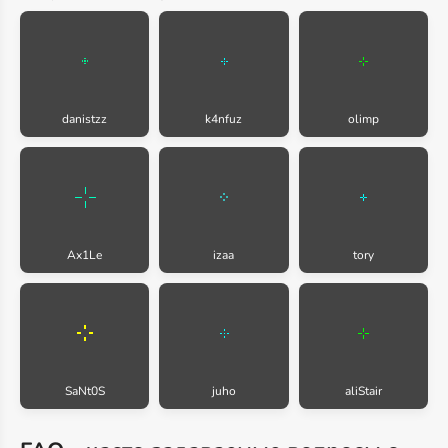
danistzz
k4nfuz
olimp
Ax1Le
izaa
tory
SaNt0S
juho
aliStair