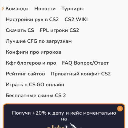
Команды
Новости
Турниры
Настройки рук в CS2
CS2 WIKI
Скачать CS
FPL игроки CS2
Лучшие CFG по загрузкам
Конфиги про игроков
Кфг блогеров и про
FAQ Вопрос/Ответ
Рейтинг сайтов
Приватный конфиг CS2
Играть в CS:GO онлайн
Бесплатные скины CS 2
Топ сайтов с халявой КС 2
О проекте
Получи +20% к депу и кейс моментально
на