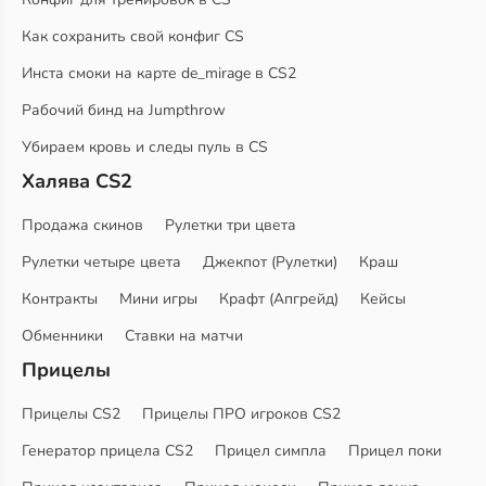
Как сохранить свой конфиг CS
Инста смоки на карте de_mirage в CS2
Рабочий бинд на Jumpthrow
Убираем кровь и следы пуль в CS
Халява CS2
Продажа скинов
Рулетки три цвета
Рулетки четыре цвета
Джекпот (Рулетки)
Краш
Контракты
Мини игры
Крафт (Апгрейд)
Кейсы
Обменники
Ставки на матчи
Прицелы
Прицелы CS2
Прицелы ПРО игроков CS2
Генератор прицела CS2
Прицел симпла
Прицел поки