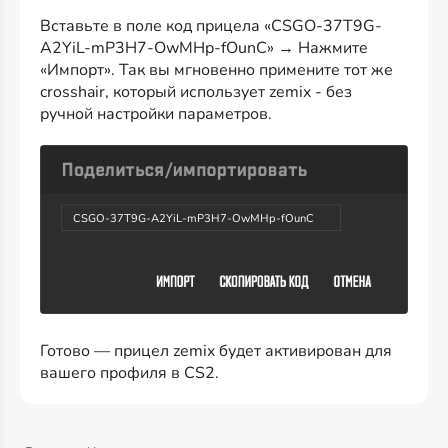
Вставьте в поле код прицела «CSGO-37T9G-
A2YiL-mP3H7-OwMHp-fOunC» → Нажмите
«Импорт». Так вы мгновенно примените тот же
crosshair, который использует zemix - без
ручной настройки параметров.
CSGO-37T9G-A2YiL-mP3H7-OwMHp-fOunC
Готово — прицел zemix будет активирован для
вашего профиля в CS2.