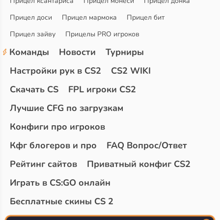
Прицел ксантариса
Прицел монеси
Прицел донка
Прицел доси
Прицел мармока
Прицел бит
Прицел зайву
Прицелы PRO игроков
Команды
Новости
Турниры
Настройки рук в CS2
CS2 WIKI
Скачать CS
FPL игроки CS2
Лучшие CFG по загрузкам
Конфиги про игроков
Кфг блогеров и про
FAQ Вопрос/Ответ
Рейтинг сайтов
Приватный конфиг CS2
Играть в CS:GO онлайн
Бесплатные скины CS 2