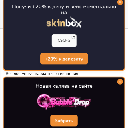
Топ сайтов с халявой КС 2
О проекте
Получи +20% к депу и кейс моментально
на
CS-CONFIG
CSCFG
Конфиги игроков CS2
CS-CONFIG.com © 2020-2026 г.
Политика конфиденциальности
+20% к депозиту
РЕКЛАМА НА САЙТЕ
Все доступные варианты размещения
Согласие на обработку данных
О CS-CONFIG.COM
Новая халява на сайте
CFG pro CS 2 - именно это мы и размещаем на нашем
проекте, иными словами мы предоставляем пользователям
актуальные
конфиги про игроков кс2
. Также вы сможете
самостоятельно поделиться своими настройками с другими
пользователями
Забрать
Разработка сайта
WebZapusk.ru