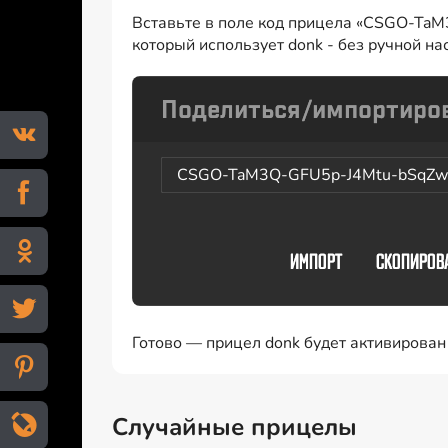
Вставьте в поле код прицела «CSGO-TaM
который использует donk - без ручной на
CSGO-TaM3Q-GFU5p-J4Mtu-bSqZw
Готово — прицел donk будет активирован
Случайные прицелы