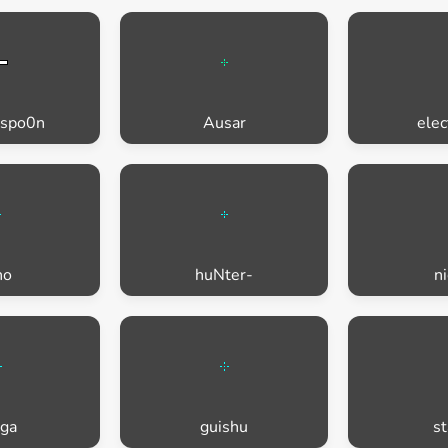
rspo0n
Ausar
elec
ho
huNter-
n
ga
guishu
s