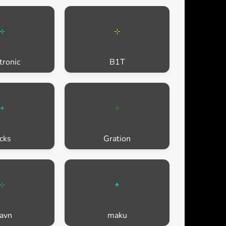
tronic
B1T
icks
Gration
tavn
maku