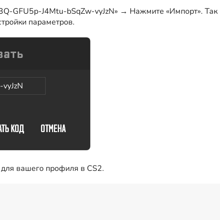
3Q-GFU5p-J4Mtu-bSqZw-vyJzN» → Нажмите «Импорт». Так вы
стройки параметров.
-vyJzN
 для вашего профиля в CS2.