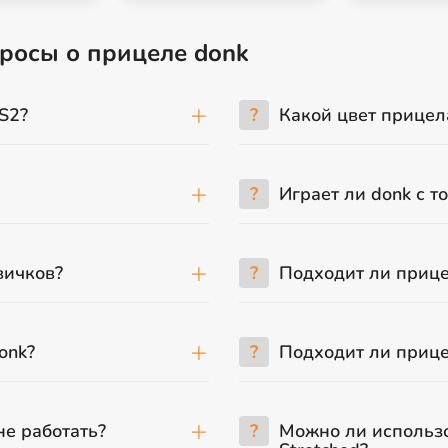
просы о прицеле donk
S2?
?
Какой цвет прицел
?
Играет ли donk с т
вичков?
?
Подходит ли приц
onk?
?
Подходит ли прице
не работать?
?
Можно ли использо