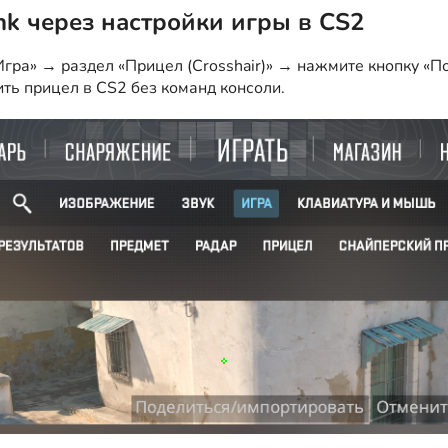
nk через настройки игры в CS2
гра» → раздел «Прицел (Crosshair)» → нажмите кнопку «По
ить прицел в CS2 без команд консоли.