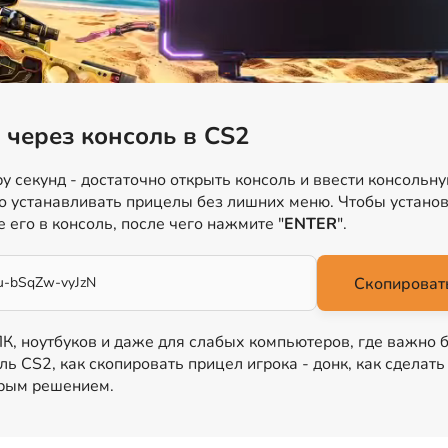
 через консоль в CS2
у секунд - достаточно открыть консоль и ввести консольн
ро устанавливать прицелы без лишних меню. Чтобы установ
е его в консоль, после чего нажмите "
ENTER
".
u-bSqZw-vyJzN
Скопировать
 ПК, ноутбуков и даже для слабых компьютеров, где важно 
ль CS2, как скопировать прицел игрока - донк, как сделат
трым решением.