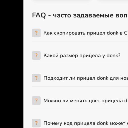
FAQ - часто задаваемые во
?
Как скопировать прицел donk в C
?
Какой размер прицела у donk?
?
Подходит ли прицел donk для но
?
Можно ли менять цвет прицела d
?
Почему код прицела donk может 