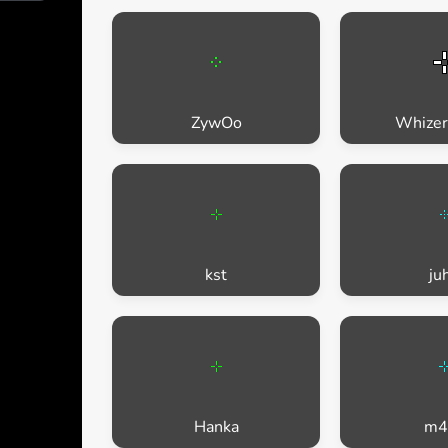
ZywOo
Whize
kst
ju
Hanka
m4