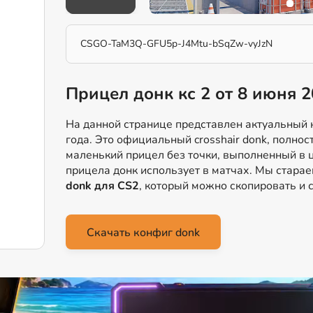
CSGO-TaM3Q-GFU5p-J4Mtu-bSqZw-vyJzN
Прицел донк кс 2 от 8 июня 
На данной странице представлен актуальный к
года. Это официальный crosshair donk, полно
маленький прицел без точки, выполненный в ц
прицела донк использует в матчах. Мы стар
donk для CS2
, который можно скопировать и с
Скачать конфиг donk