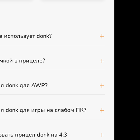
а использует donk?
очкой в прицеле?
ел donk для AWP?
л donk для игры на слабом ПК?
вать прицел donk на 4:3