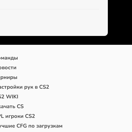
оманды
овости
урниры
астройки рук в CS2
S2 WIKI
качать CS
PL игроки CS2
учшие CFG по загрузкам