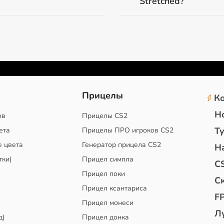
Stretched?
2
Прицелы
К
Н
ов
Прицелы CS2
Т
ета
Прицелы ПРО игроков CS2
е цвета
Генератор прицела CS2
Н
тки)
Прицел симпла
C
Прицел поки
С
Прицел ксантариса
F
Прицел монеси
Л
д)
Прицел донка