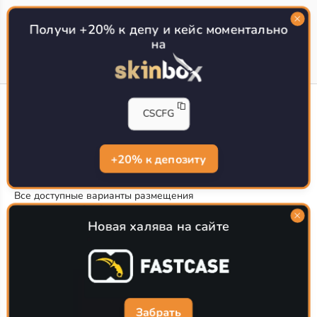
Топ сайтов с халявой КС 2
О проекте
Получи +20% к депу и кейс моментально
на
CS-CONFIG
CSCFG
Конфиги игроков CS2
CS-CONFIG.com © 2020-2026 г.
Политика конфиденциальности
+20% к депозиту
РЕКЛАМА НА САЙТЕ
Все доступные варианты размещения
Согласие на обработку данных
О CS-CONFIG.COM
Новая халява на сайте
CFG pro CS 2 - именно это мы и размещаем на нашем
проекте, иными словами мы предоставляем пользователям
актуальные
конфиги про игроков кс2
. Также вы сможете
самостоятельно поделиться своими настройками с другими
пользователями
Забрать
Разработка сайта
WebZapusk.ru