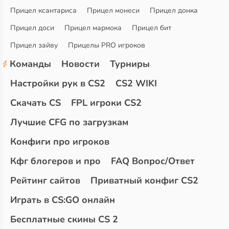
Прицел ксантариса
Прицел монеси
Прицел донка
Прицел доси
Прицел мармока
Прицел бит
Прицел зайву
Прицелы PRO игроков
Команды
Новости
Турниры
Настройки рук в CS2
CS2 WIKI
Скачать CS
FPL игроки CS2
Лучшие CFG по загрузкам
Конфиги про игроков
Кфг блогеров и про
FAQ Вопрос/Ответ
Рейтинг сайтов
Приватный конфиг CS2
Играть в CS:GO онлайн
Бесплатные скины CS 2