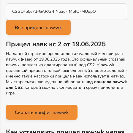
CSGO-p5e7d-GARJ3-hNu3u-rM5JO-MUopQ
Прицел навк кс 2 от 19.06.2025
На данной странице представлен актуальный код прицела
nawwk (навк) от 19.06.2025 года. Это официальный crosshair
nawwk, полностью адаптированный под CS2. У nawwk
маленький прицел с точкой, выполненный в цвете зеленый -
именно такие настройки прицела навк использует в матчах.
Мы стараемся еженедельно обновлять
код прицела nawwk
для CS2
, который можно скопировать и сразу применить в
игре.
Скачать конфиг nawwk
Как установить прицел nawwk через