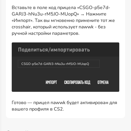
Вставьте в поле код прицела «CSGO-p5e7d-
GARJ3-hNu3u-rM5JO-MUopQ» → Нажмите
«Импорт». Так вы мгновенно примените тот же
crosshair, который использует nawwk - без
ручной настройки параметров.
CSGO-p5e7d-GARJ3-hNu3u-rM5JO-MUopQ
Готово — прицел nawwk будет активирован для
вашего профиля в CS2.