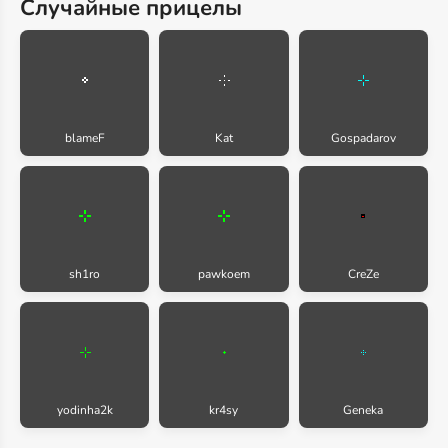
Случайные прицелы
blameF
Kat
Gospadarov
sh1ro
pawkoem
CreZe
yodinha2k
kr4sy
Geneka