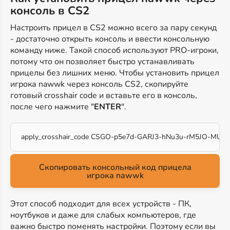
консоль в CS2
Настроить прицел в CS2 можно всего за пару секунд
- достаточно открыть консоль и ввести консольную
команду ниже. Такой способ используют PRO-игроки,
потому что он позволяет быстро устанавливать
прицелы без лишних меню. Чтобы установить прицел
игрока nawwk через консоль CS2, скопируйте
готовый crosshair code и вставьте его в консоль,
после чего нажмите "
ENTER
".
apply_crosshair_code CSGO-p5e7d-GARJ3-hNu3u-rM5JO-MUo
Скопировать консольный код прицела
игрока nawwk
Этот способ подходит для всех устройств - ПК,
ноутбуков и даже для слабых компьютеров, где
важно быстро поменять настройки. Поэтому если вы