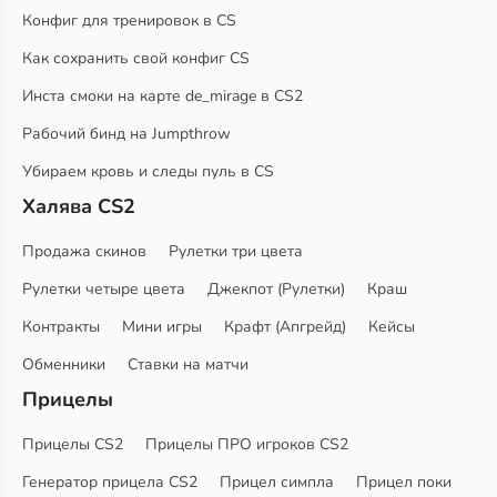
Конфиг для тренировок в CS
Как сохранить свой конфиг CS
Инста смоки на карте de_mirage в CS2
Рабочий бинд на Jumpthrow
Убираем кровь и следы пуль в CS
Халява CS2
Продажа скинов
Рулетки три цвета
Рулетки четыре цвета
Джекпот (Рулетки)
Краш
Контракты
Мини игры
Крафт (Апгрейд)
Кейсы
Обменники
Ставки на матчи
Прицелы
Прицелы CS2
Прицелы ПРО игроков CS2
Генератор прицела CS2
Прицел симпла
Прицел поки