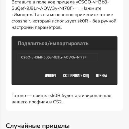
Вставьте в поле код прицела «CSGO-vH3b8-
5uQef-9J9Lr-AOW3y-Nf78F» → Нажмите
«Импорт». Так вы мгновенно примените тот же
crosshair, который использует sk0R - без ручной
настройки параметров.
CSGO-vH3b8-5uQef-9J9Lr-AOW3y-Nf78F
Готово — прицел sk0R будет активирован для
вашего профиля в CS2.
Случайные прицелы