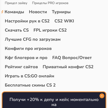
Прицел зайву
Прицелы PRO игроков
Команды
Новости
Турниры
Настройки рук в CS2
CS2 WIKI
Скачать CS
FPL игроки CS2
Лучшие CFG по загрузкам
Конфиги про игроков
Кфг блогеров и про
FAQ Вопрос/Ответ
Рейтинг сайтов
Приватный конфиг CS2
Играть в CS:GO онлайн
Бесплатные скины CS 2
Топ сайтов с халявой КС 2
О проекте
Получи +20% к депу и кейс моментально
на