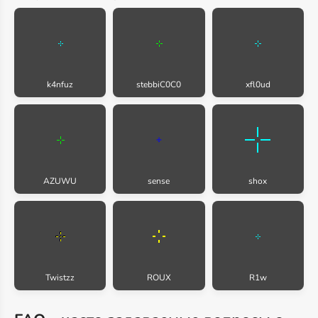
k4nfuz
stebbiC0C0
xfl0ud
AZUWU
sense
shox
Twistzz
ROUX
R1w