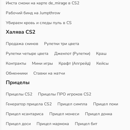
Инста смоки на карте de_mirage в CS2
Рабочий бинд на Jumpthrow
Убираем кровь и следы пуль в CS
Халява CS2
Продажа скинов
Рулетки три цвета
Рулетки четыре цвета
Джекпот (Рулетки)
Краш
Контракты
Мини игры
Крафт (Апгрейд)
Кейсы
Обменники
Ставки на матчи
Прицелы
Прицелы CS2
Прицелы ПРО игроков CS2
Генератор прицела CS2
Прицел симпла
Прицел поки
Прицел ксантариса
Прицел монеси
Прицел донка
Прицел доси
Прицел мармока
Прицел бит