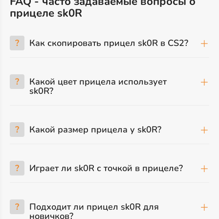
FAQ - часто задаваемые вопросы о
прицеле sk0R
?
Как скопировать прицел sk0R в CS2?
?
Какой цвет прицела использует
sk0R?
?
Какой размер прицела у sk0R?
?
Играет ли sk0R с точкой в прицеле?
?
Подходит ли прицел sk0R для
новичков?