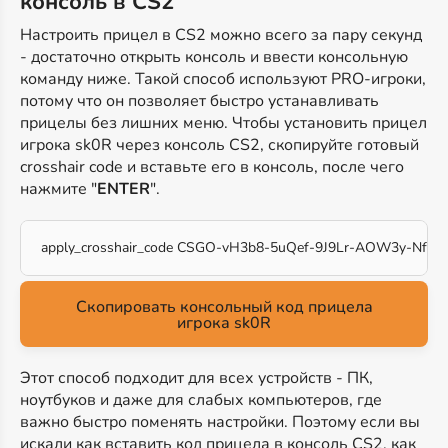
консоль в CS2
Настроить прицел в CS2 можно всего за пару секунд
- достаточно открыть консоль и ввести консольную
команду ниже. Такой способ используют PRO-игроки,
потому что он позволяет быстро устанавливать
прицелы без лишних меню. Чтобы установить прицел
игрока sk0R через консоль CS2, скопируйте готовый
crosshair code и вставьте его в консоль, после чего
нажмите "
ENTER
".
apply_crosshair_code CSGO-vH3b8-5uQef-9J9Lr-AOW3y-Nf78
Скопировать консольный код прицела
игрока sk0R
Этот способ подходит для всех устройств - ПК,
ноутбуков и даже для слабых компьютеров, где
важно быстро поменять настройки. Поэтому если вы
искали как вставить код прицела в консоль CS2, как