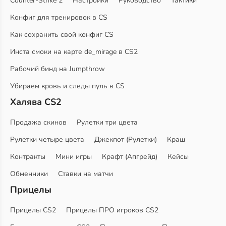
Counter-Strike 2
Настройки
Руководство
Тактики
Конфиг для тренировок в CS
Как сохранить свой конфиг CS
Инста смоки на карте de_mirage в CS2
Рабочий бинд на Jumpthrow
Убираем кровь и следы пуль в CS
Халява CS2
Продажа скинов
Рулетки три цвета
Рулетки четыре цвета
Джекпот (Рулетки)
Краш
Контракты
Мини игры
Крафт (Апгрейд)
Кейсы
Обменники
Ставки на матчи
Прицелы
Прицелы CS2
Прицелы ПРО игроков CS2