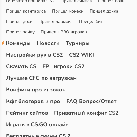
Генератор прицела CS2
Прицел симпла
Прицел поки
Прицел ксантариса
Прицел монеси
Прицел донка
Прицел доси
Прицел мармока
Прицел бит
Прицел зайву
Прицелы PRO игроков
Команды
Новости
Турниры
Настройки рук в CS2
CS2 WIKI
Скачать CS
FPL игроки CS2
Лучшие CFG по загрузкам
Конфиги про игроков
Кфг блогеров и про
FAQ Вопрос/Ответ
Рейтинг сайтов
Приватный конфиг CS2
Играть в CS:GO онлайн
Бесплатные скины CS 2