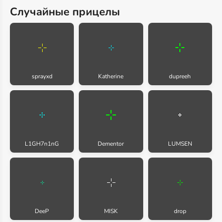
Случайные прицелы
sprayxd
Katherine
dupreeh
L1GH7n1nG
Dementor
LUMSEN
DeeP
MISK
drop