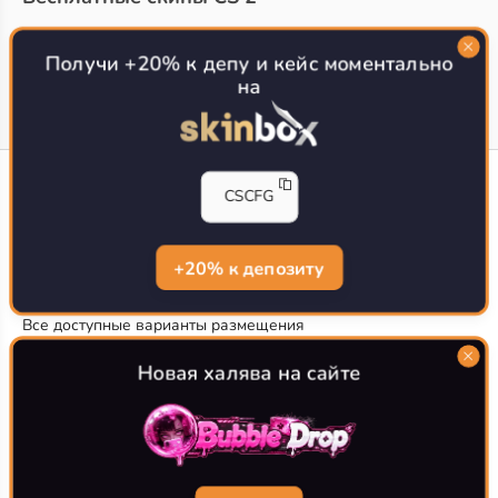
Топ сайтов с халявой КС 2
О проекте
Получи +20% к депу и кейс моментально
на
CS-CONFIG
CSCFG
Конфиги игроков CS2
CS-CONFIG.com © 2020-2026 г.
Политика конфиденциальности
+20% к депозиту
РЕКЛАМА НА САЙТЕ
Все доступные варианты размещения
Согласие на обработку данных
О CS-CONFIG.COM
Новая халява на сайте
CFG pro CS 2 - именно это мы и размещаем на нашем
проекте, иными словами мы предоставляем пользователям
актуальные
конфиги про игроков кс2
. Также вы сможете
самостоятельно поделиться своими настройками с другими
пользователями