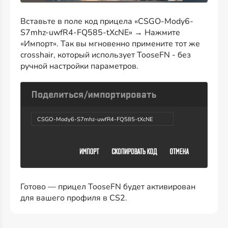
Вставьте в поле код прицела «CSGO-Mody6-
S7mhz-uwfR4-FQ585-tXcNE» → Нажмите
«Импорт». Так вы мгновенно примените тот же
crosshair, который использует TooseFN - без
ручной настройки параметров.
CSGO-Mody6-S7mhz-uwfR4-FQ585-tXcNE
Готово — прицел TooseFN будет активирован
для вашего профиля в CS2.