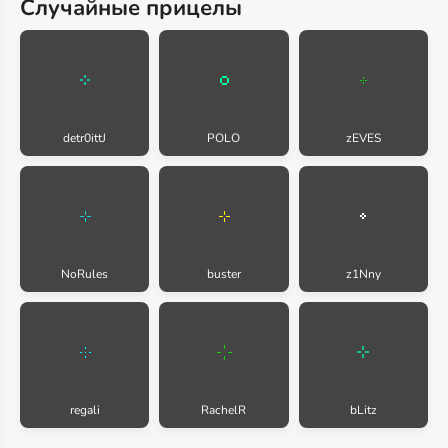
Случайные прицелы
detr0ittJ
POLO
zEVES
NoRules
buster
z1Nny
regali
RachelR
bLitz