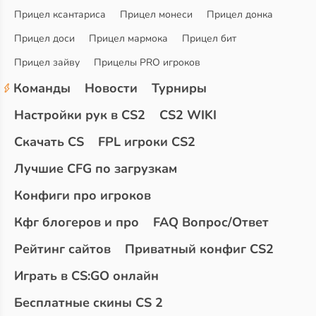
Прицел ксантариса
Прицел монеси
Прицел донка
Прицел доси
Прицел мармока
Прицел бит
Прицел зайву
Прицелы PRO игроков
Команды
Новости
Турниры
Настройки рук в CS2
CS2 WIKI
Скачать CS
FPL игроки CS2
Лучшие CFG по загрузкам
Конфиги про игроков
Кфг блогеров и про
FAQ Вопрос/Ответ
Рейтинг сайтов
Приватный конфиг CS2
Играть в CS:GO онлайн
Бесплатные скины CS 2