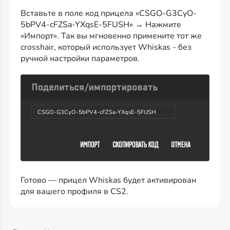
Вставьте в поле код прицела «CSGO-G3CyO-
5bPV4-cFZSa-YXqsE-5FUSH» → Нажмите
«Импорт». Так вы мгновенно примените тот же
crosshair, который использует Whiskas - без
ручной настройки параметров.
CSGO-G3CyO-5bPV4-cFZSa-YXqsE-5FUSH
Готово — прицел Whiskas будет активирован
для вашего профиля в CS2.