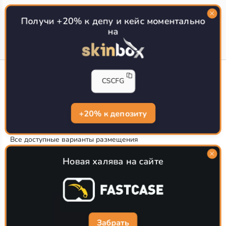
Топ сайтов с халявой КС 2
О проекте
Получи +20% к депу и кейс моментально
на
CS-CONFIG
CSCFG
Конфиги игроков CS2
CS-CONFIG.com © 2020-2026 г.
Политика конфиденциальности
+20% к депозиту
РЕКЛАМА НА САЙТЕ
Все доступные варианты размещения
Согласие на обработку данных
О CS-CONFIG.COM
Новая халява на сайте
CFG pro CS 2 - именно это мы и размещаем на нашем
проекте, иными словами мы предоставляем пользователям
актуальные
конфиги про игроков кс2
. Также вы сможете
самостоятельно поделиться своими настройками с другими
пользователями
Забрать
Разработка сайта
WebZapusk.ru