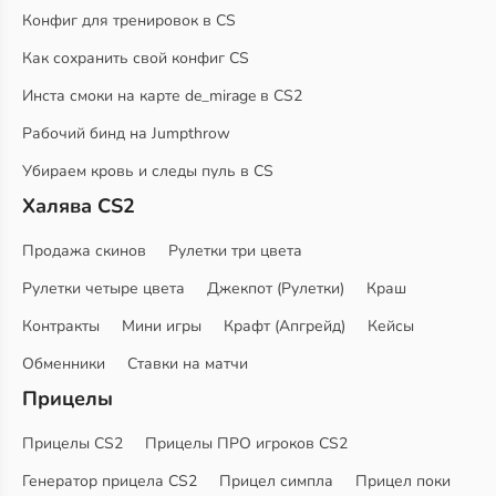
Конфиг для тренировок в CS
Как сохранить свой конфиг CS
Инста смоки на карте de_mirage в CS2
Рабочий бинд на Jumpthrow
Убираем кровь и следы пуль в CS
Халява CS2
Продажа скинов
Рулетки три цвета
Рулетки четыре цвета
Джекпот (Рулетки)
Краш
Контракты
Мини игры
Крафт (Апгрейд)
Кейсы
Обменники
Ставки на матчи
Прицелы
Прицелы CS2
Прицелы ПРО игроков CS2
Генератор прицела CS2
Прицел симпла
Прицел поки