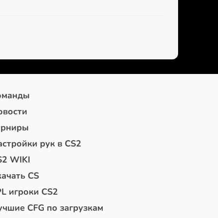
оманды
овости
урниры
астройки рук в CS2
S2 WIKI
качать CS
PL игроки CS2
учшие CFG по загрузкам