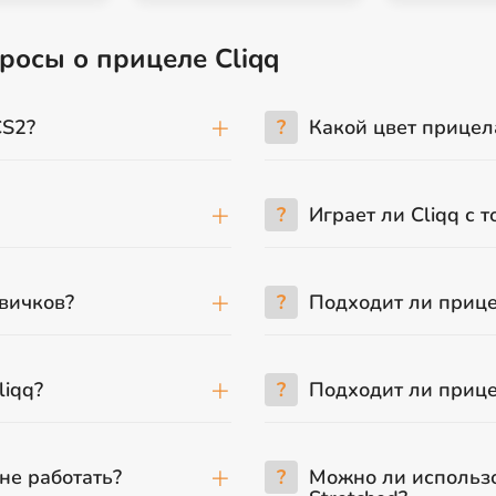
росы о прицеле Cliqq
CS2?
?
Какой цвет прицела
?
Играет ли Cliqq с 
овичков?
?
Подходит ли прице
liqq?
?
Подходит ли прице
не работать?
?
Можно ли использо