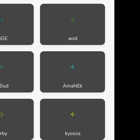
liGE
avid
l0ud
AmaNEk
irby
kyossa