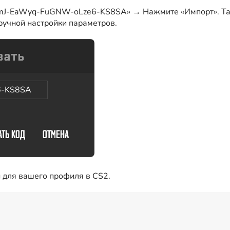
smJ-EaWyq-FuGNW-oLze6-KS8SA» → Нажмите «Импорт». Так
з ручной настройки параметров.
6-KS8SA
н для вашего профиля в CS2.