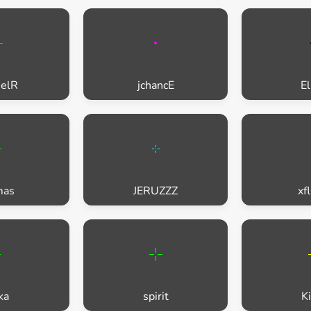
helR
jchancE
E
mas
JERUZZZ
xf
ka
spirit
K