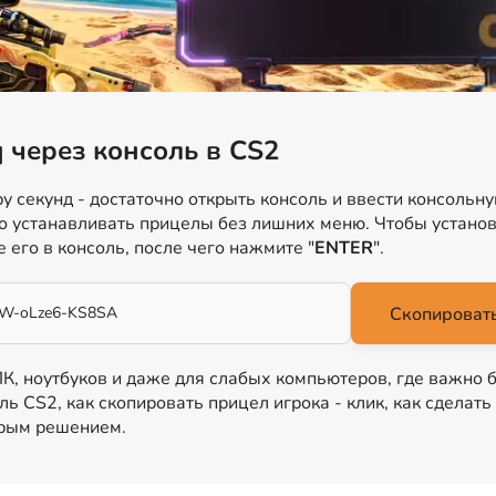
q через консоль в CS2
у секунд - достаточно открыть консоль и ввести консольн
о устанавливать прицелы без лишних меню. Чтобы установи
е его в консоль, после чего нажмите "
ENTER
".
NW-oLze6-KS8SA
Скопировать
 ПК, ноутбуков и даже для слабых компьютеров, где важно 
ль CS2, как скопировать прицел игрока - клик, как сделать
трым решением.