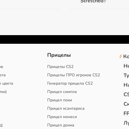
Stretched?
2
Прицелы
К
Н
ов
Прицелы CS2
Т
ета
Прицелы ПРО игроков CS2
е цвета
Генератор прицела CS2
Н
тки)
Прицел симпла
C
Прицел поки
С
Прицел ксантариса
F
Прицел монеси
Л
д)
Прицел донка