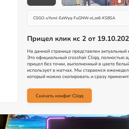
CSGO-uYsmJ-EaWyq-FuGNW-oLze6-KS8SA
Прицел клик кс 2 от 19.10.20
На данной странице представлен актуальный ко
Это официальный crosshair Cliqq, полностью 
прицел без точки, выполненный в цвете белый
использует в матчах. Мы стараемся еженеде
который можно скопировать и сразу применить
Скачать конфиг Cliqq