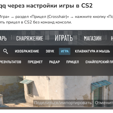
iqq через настройки игры в CS2
гра» → раздел «Прицел (Crosshair)» → нажмите кнопку «По
ить прицел в CS2 без команд консоли.