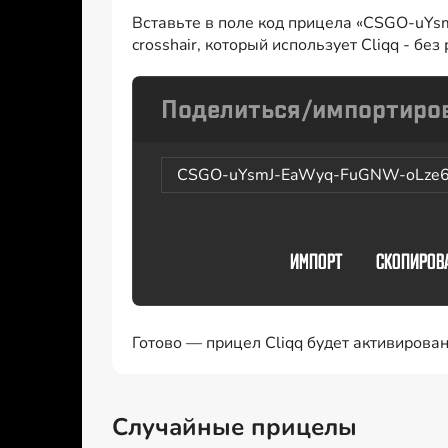
Вставьте в поле код прицела «CSGO-uY
crosshair, который использует Cliqq - бе
CSGO-uYsmJ-EaWyq-FuGNW-oLze
Готово — прицел Cliqq будет активирова
Случайные прицелы