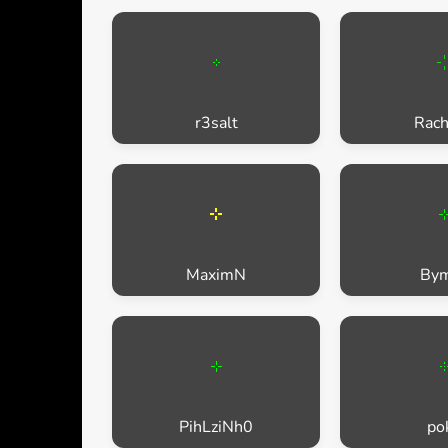
r3salt
Rac
MaximN
By
PihLziNh0
po