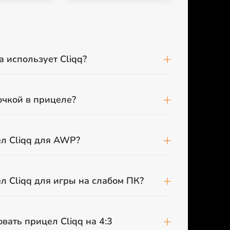
 использует Cliqq?
точкой в прицеле?
л Cliqq для AWP?
л Cliqq для игры на слабом ПК?
вать прицел Cliqq на 4:3